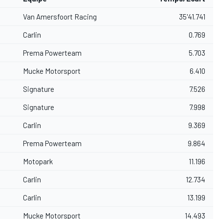
Van Amersfoort Racing
35'41.741
Carlin
0.769
Prema Powerteam
5.703
Mucke Motorsport
6.410
Signature
7.526
Signature
7.998
Carlin
9.369
Prema Powerteam
9.864
Motopark
11.196
Carlin
12.734
Carlin
13.199
Mucke Motorsport
14.493