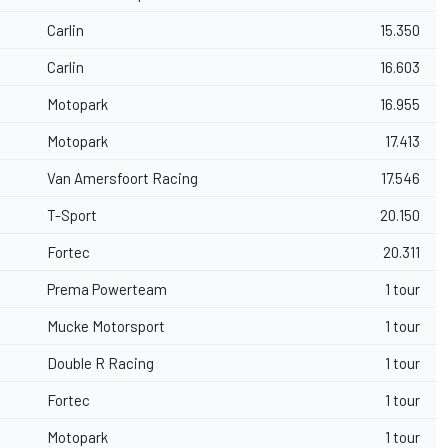
Carlin
15.350
Carlin
16.603
Motopark
16.955
Motopark
17.413
Van Amersfoort Racing
17.546
T-Sport
20.150
Fortec
20.311
Prema Powerteam
1 tour
Mucke Motorsport
1 tour
Double R Racing
1 tour
Fortec
1 tour
Motopark
1 tour