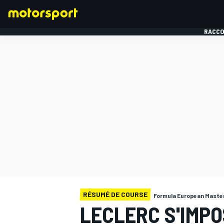
RACCO
FORMULE 1
RÉSUMÉ DE COURSE
Formula European Maste
LECLERC S'IMPO