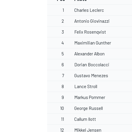
1
Charles Leclerc
2
Antonio Giovinazzi
3
Felix Rosenqvist
4
Maximilian Gunther
5
Alexander Albon
6
Dorian Boccolacci
7
Gustavo Menezes
8
Lance Stroll
9
Markus Pommer
10
George Russell
11
Callum Ilott
12
Mikkel Jensen