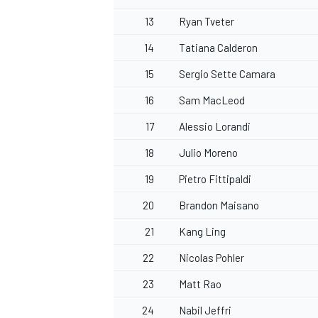
13
Ryan Tveter
14
Tatiana Calderon
15
Sergio Sette Camara
AUTRES CHAMPIONNATS
16
Sam MacLeod
17
Alessio Lorandi
18
Julio Moreno
19
Pietro Fittipaldi
20
Brandon Maisano
21
Kang Ling
22
Nicolas Pohler
23
Matt Rao
24
Nabil Jeffri