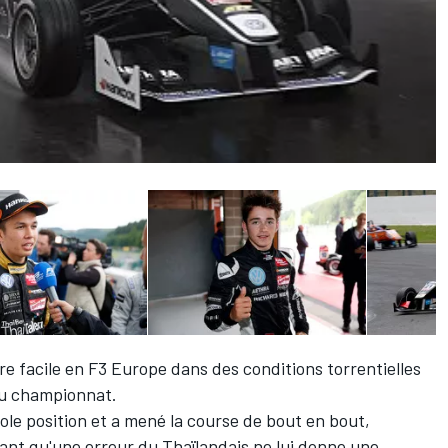
re facile en F3 Europe dans des conditions torrentielles
 au championnat.
ole position et a mené la course de bout en bout,
avant qu'une erreur du Thaïlandais ne lui donne une