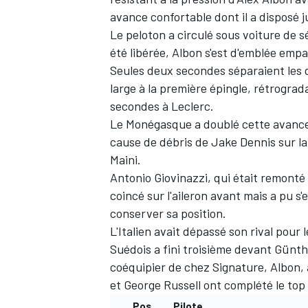
avance confortable dont il a disposé j
Le peloton a circulé sous voiture de 
été libérée, Albon s'est d'emblée emp
Seules deux secondes séparaient les 
large à la première épingle, rétrogra
secondes à Leclerc.
Le Monégasque a doublé cette avance a
cause de débris de Jake Dennis sur la
Maini.
Antonio Giovinazzi, qui était remonté 
coincé sur l'aileron avant mais a pu s
conserver sa position.
L'Italien avait dépassé son rival pour l
Suédois a fini troisième devant Günthe
coéquipier de chez Signature, Albon
et George Russell ont complété le top 
Pos
Pilote