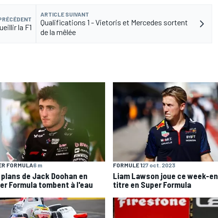
ARTICLE SUIVANT
 PRÉCÉDENT
Qualifications 1 - Vietoris et Mercedes sortent
illir la F1
de la mêlée
ER FORMULA
6 m
FORMULE 1
27 oct. 2023
 plans de Jack Doohan en
Liam Lawson joue ce week-en
er Formula tombent à l'eau
titre en Super Formula