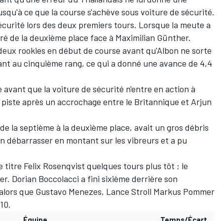
usqu'à ce que la course s'achève sous voiture de sécurité.
sécurité lors des deux premiers tours. Lorsque la meute a
aré de la deuxième place face à Maximilian Günther.
deux rookies en début de course avant qu'Albon ne sorte
dant au cinquième rang, ce qui a donné une avance de 4,4
vant que la voiture de sécurité n'entre en action à
 piste après un accrochage entre le Britannique et Arjun
de la septième à la deuxième place, avait un gros débris
'en débarrasser en montant sur les vibreurs et a pu
e titre Felix Rosenqvist quelques tours plus tôt ; le
r. Dorian Boccolacci a fini sixième derrière son
, alors que Gustavo Menezes, Lance Stroll Markus Pommer
10.
Équipe
Temps/Écart