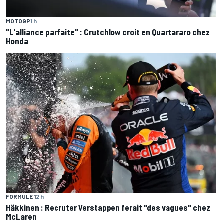
MOTOGP
1 h
"L'alliance parfaite" : Crutchlow croit en Quartararo chez
Honda
FORMULE 1
2 h
Häkkinen : Recruter Verstappen ferait "des vagues" chez
McLaren