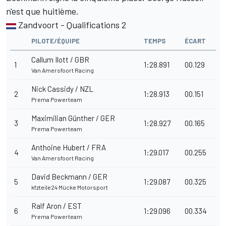
n'est que huitième.
Zandvoort - Qualifications 2
PILOTE/ÉQUIPE
TEMPS
ÉCART
Callum Ilott / GBR
1
1:28.891
00.129
Van Amersfoort Racing
Nick Cassidy / NZL
2
1:28.913
00.151
Prema Powerteam
Maximilian Günther / GER
3
1:28.927
00.165
Prema Powerteam
Anthoine Hubert / FRA
4
1:29.017
00.255
Van Amersfoort Racing
David Beckmann / GER
5
1:29.087
00.325
kfzteile24 Mücke Motorsport
Ralf Aron / EST
6
1:29.096
00.334
Prema Powerteam