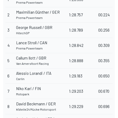
Prema Powerteam
Maximilian Günther / GER
2
1:28.757
00.224
Prema Powerteam
George Russell / GBR
3
1:28.789
00.256
HitechGP
Lance Stroll / CAN
4
1:28.842
00.309
Prema Powerteam
Callum Ilott / GBR
5
1:28.888
00.355
Van Amersfoort Racing
Alessio Lorandi / ITA
6
1:29.183
00.650
Carlin
Niko Kari / FIN
7
1:29.203
00.670
Motopark
David Beckmann / GER
8
1:29.229
00.696
kfzteile24 Mücke Motorsport