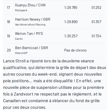
Guanyu Zhou / CHN
17
1:29.785
01.252
Motopark
Harrison Newey / GBR
18
1:29.890
01.357
Van Amersfoort Racing
Weiron Tan / MYS
19
1:30.257
01.724
Carlin
Ben Barnicoat / GBR
20
Pas de chrono
HitechGP
Lance Stroll a riposté lors de la deuxième séance
qualificative, qui détermine la grille de départ des deux
autres courses du week-end, signant deux nouvelles
pole positions... mais a été disqualifié ! En effet, une
nouvelle pièce de suspension utilisée pour la première
fois à Zandvoort ne respectait pas le règlement, et le
Canadien est condamné à s'élancer du fond de grille
pour ces deux courses.