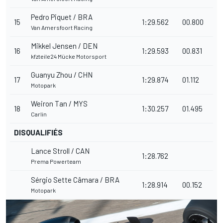
Pedro Piquet / BRA
15
1:29.562
00.800
Van Amersfoort Racing
Mikkel Jensen / DEN
16
1:29.593
00.831
kfzteile24 Mücke Motorsport
Guanyu Zhou / CHN
17
1:29.874
01.112
Motopark
Weiron Tan / MYS
18
1:30.257
01.495
Carlin
DISQUALIFIÉS
Lance Stroll / CAN
1:28.762
Prema Powerteam
Sérgio Sette Câmara / BRA
1:28.914
00.152
Motopark