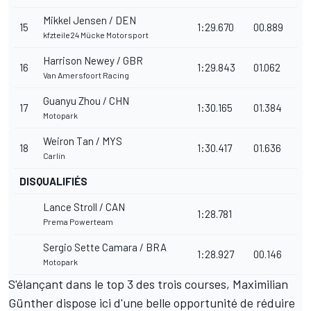
Mikkel Jensen / DEN
15
1:29.670
00.889
kfzteile24 Mücke Motorsport
Harrison Newey / GBR
16
1:29.843
01.062
Van Amersfoort Racing
Guanyu Zhou / CHN
17
1:30.165
01.384
Motopark
Weiron Tan / MYS
18
1:30.417
01.636
Carlin
DISQUALIFIÉS
Lance Stroll / CAN
1:28.781
Prema Powerteam
Sergio Sette Camara / BRA
1:28.927
00.146
Motopark
S'élançant dans le top 3 des trois courses, Maximilian
Günther dispose ici d'une belle opportunité de réduire