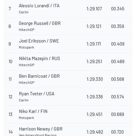
Alessio Lorandi / ITA
7
1:29.107
00.345
Carlin
George Russell / GBR
8
1:29.121
00.359
HitechGP
Joel Eriksson / SWE
9
1:29.171
00.409
Motopark
Nikita Mazepin / RUS
10
1:29.251
00.489
HitechGP
Ben Barnicoat / GBR
11
1:29.330
00.568
HitechGP
Ryan Tveter / USA
12
1:29.336
00.574
Carlin
Niko Kari / FIN
13
1:29.451
00.689
Motopark
Harrison Newey / GBR
14
1:29.482
00.720
Van Amersfoort Racing