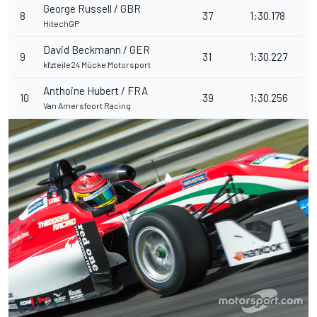
George Russell / GBR
8
37
1:30.178
HitechGP
David Beckmann / GER
9
31
1:30.227
kfzteile24 Mücke Motorsport
Anthoine Hubert / FRA
10
39
1:30.256
Van Amersfoort Racing