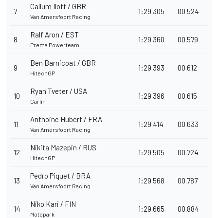
Callum Ilott / GBR
7
1:29.305
00.524
Van Amersfoort Racing
Ralf Aron / EST
8
1:29.360
00.579
Prema Powerteam
Ben Barnicoat / GBR
9
1:29.393
00.612
HitechGP
Ryan Tveter / USA
10
1:29.396
00.615
Carlin
Anthoine Hubert / FRA
11
1:29.414
00.633
Van Amersfoort Racing
Nikita Mazepin / RUS
12
1:29.505
00.724
HitechGP
Pedro Piquet / BRA
13
1:29.568
00.787
Van Amersfoort Racing
Niko Kari / FIN
14
1:29.665
00.884
Motopark