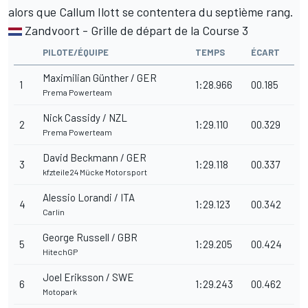
alors que Callum Ilott se contentera du septième rang.
Zandvoort - Grille de départ de la Course 3
PILOTE/ÉQUIPE
TEMPS
ÉCART
Maximilian Günther / GER
1
1:28.966
00.185
Prema Powerteam
Nick Cassidy / NZL
2
1:29.110
00.329
Prema Powerteam
David Beckmann / GER
3
1:29.118
00.337
kfzteile24 Mücke Motorsport
Alessio Lorandi / ITA
4
1:29.123
00.342
Carlin
George Russell / GBR
5
1:29.205
00.424
HitechGP
Joel Eriksson / SWE
6
1:29.243
00.462
Motopark