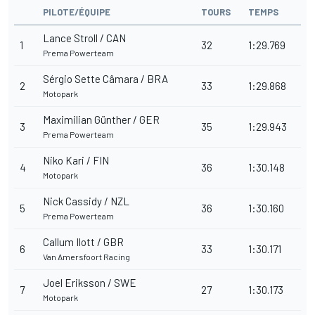
PILOTE/ÉQUIPE
TOURS
TEMPS
Lance Stroll / CAN
1
32
1:29.769
Prema Powerteam
Sérgio Sette Câmara / BRA
2
33
1:29.868
Motopark
Maximilian Günther / GER
3
35
1:29.943
Prema Powerteam
Niko Kari / FIN
4
36
1:30.148
Motopark
Nick Cassidy / NZL
5
36
1:30.160
Prema Powerteam
Callum Ilott / GBR
6
33
1:30.171
Van Amersfoort Racing
Joel Eriksson / SWE
7
27
1:30.173
Motopark