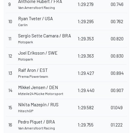
Anthoine Hubert / FRA
9
1:29.279
00.746
Van Amersfoort Racing
Ryan Tveter / USA
10
1:29.295
00.762
Carlin
Sergio Sette Camara / BRA
11
1:29.353
00.820
Motopark
Joel Eriksson / SWE
12
1:29.363
00.830
Motopark
Ralf Aron / EST
13
1:29.427
00.894
Prema Powerteam
Mikkel Jensen / DEN
14
1:29.440
00.907
kfzteile24 Mücke Motorsport
Nikita Mazepin / RUS
15
1:29.582
01.049
HitechGP
Pedro Piquet / BRA
16
1:29.755
01.222
Van Amersfoort Racing