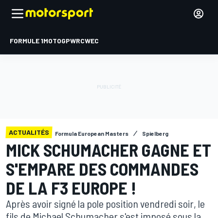
FORMULE 1
MOTOGP
WRC
WEC
ACTUALITÉS
Formula European Masters
Spielberg
MICK SCHUMACHER GAGNE ET
S'EMPARE DES COMMANDES
DE LA F3 EUROPE !
Après avoir signé la pole position vendredi soir, le
fils de Michael Schumacher s'est imposé sous la