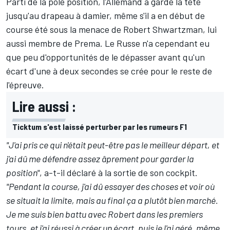
Parti de la pole position, l'Allemand a gardé la tête
jusqu'au drapeau à damier, même s'il a en début de
course été sous la menace de Robert Shwartzman, lui
aussi membre de Prema. Le Russe n'a cependant eu
que peu d'opportunités de le dépasser avant qu'un
écart d'une à deux secondes se crée pour le reste de
l'épreuve.
Lire aussi :
Ticktum s'est laissé perturber par les rumeurs F1
"J'ai pris ce qui n'était peut-être pas le meilleur départ, et
j'ai dû me défendre assez âprement pour garder la
position"
, a-t-il déclaré à la sortie de son cockpit.
"Pendant la course, j'ai dû essayer des choses et voir où
se situait la limite, mais au final ça a plutôt bien marché.
Je me suis bien battu avec Robert dans les premiers
tours, et j'ai réussi à créer un écart, puis je l'ai géré, même