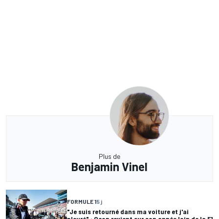
Plus de
Benjamin Vinel
FORMULE 1
5 j
"Je suis retourné dans ma voiture et j'ai
pleuré" : Ocon revient sur son année loin de la F1