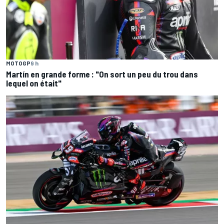
MOTOGP
9 h
Martín en grande forme : "On sort un peu du trou dans
lequel on était"