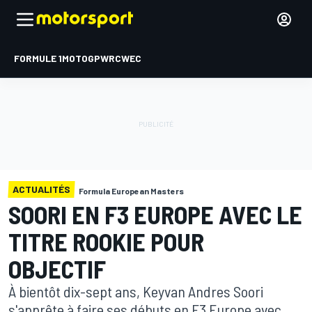
FORMULE 1
MOTOGP
WRC
WEC
ACTUALITÉS
Formula European Masters
SOORI EN F3 EUROPE AVEC LE
TITRE ROOKIE POUR
OBJECTIF
À bientôt dix-sept ans, Keyvan Andres Soori
s'apprête à faire ses débuts en F3 Europe avec