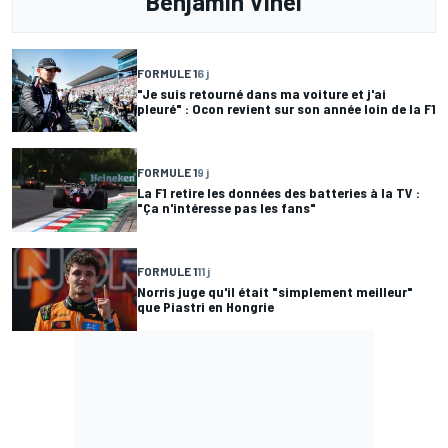
Benjamin Vinel
FORMULE 1
6 j
"Je suis retourné dans ma voiture et j'ai
pleuré" : Ocon revient sur son année loin de la F1
FORMULE 1
9 j
La F1 retire les données des batteries à la TV :
"Ça n'intéresse pas les fans"
FORMULE 1
11 j
Norris juge qu'il était "simplement meilleur"
que Piastri en Hongrie