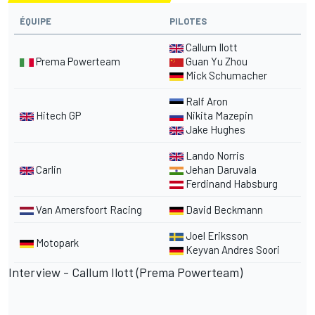
ÉQUIPE
PILOTES
Callum Ilott
Prema Powerteam
Guan Yu Zhou
Mick Schumacher
Ralf Aron
Hitech GP
Nikita Mazepin
Jake Hughes
Lando Norris
Carlin
Jehan Daruvala
Ferdinand Habsburg
Van Amersfoort Racing
David Beckmann
Joel Eriksson
Motopark
Keyvan Andres Soori
Interview - Callum Ilott (Prema Powerteam)