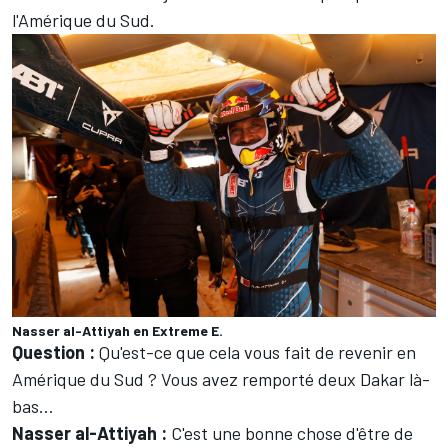
l'Amérique du Sud.
Nasser al-Attiyah en Extreme E.
Question :
Qu'est-ce que cela vous fait de revenir en
Amérique du Sud ? Vous avez remporté deux Dakar là-
bas…
Nasser al-Attiyah :
C'est une bonne chose d'être de