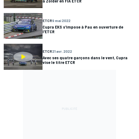
à Zolder en FIA ETCR
ETCR
9 mai 2022
Cupra EKS s'impose à Pau en ouverture de
l'ETCR
ETCR
21 avr. 2022
Avec ses quatre garçons dans le vent, Cupra
vise le titre ETCR