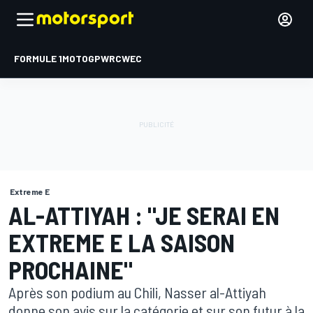
FORMULE 1
MOTOGP
WRC
WEC
Extreme E
AL-ATTIYAH : "JE SERAI EN
EXTREME E LA SAISON
PROCHAINE"
Après son podium au Chili, Nasser al-Attiyah
donne son avis sur la catégorie et sur son futur à la