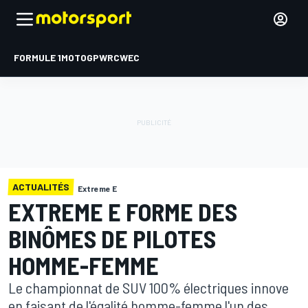
FORMULE 1
MOTOGP
WRC
WEC
ACTUALITÉS
Extreme E
EXTREME E FORME DES
BINÔMES DE PILOTES
HOMME-FEMME
Le championnat de SUV 100% électriques innove
en faisant de l'égalité homme-femme l'un des