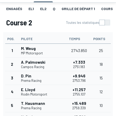
ENGAGÉS
EL1
EL2
Q
GRILLE DE DÉPART 1
COURSE 
Course 2
Toutes les statistiques
POS.
PILOTE
TEMPS
POINTS
M. Weug
1
27'43.850
25
MP Motorsport
A. Palmowski
+7.333
2
18
Campos Racing
27'51.183
D. Pin
+9.946
3
15
Prema Racing
27'53.796
E. Lloyd
+11.257
4
12
Rodin Motorsport
27'55.107
T. Hausmann
+15.489
5
10
Prema Racing
27'59.339