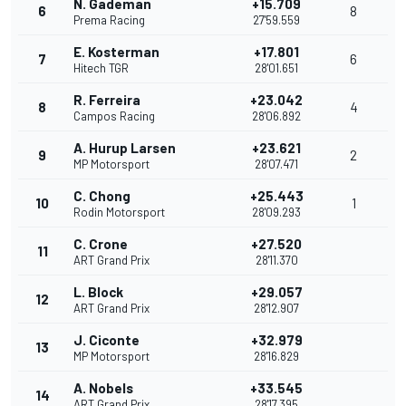
N. Gademan
+15.709
6
8
Prema Racing
27'59.559
E. Kosterman
+17.801
7
6
Hitech TGR
28'01.651
R. Ferreira
+23.042
8
4
Campos Racing
28'06.892
A. Hurup Larsen
+23.621
9
2
MP Motorsport
28'07.471
C. Chong
+25.443
10
1
Rodin Motorsport
28'09.293
C. Crone
+27.520
11
ART Grand Prix
28'11.370
L. Block
+29.057
12
ART Grand Prix
28'12.907
J. Ciconte
+32.979
13
MP Motorsport
28'16.829
A. Nobels
+33.545
14
ART Grand Prix
28'17.395