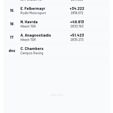
E. Felbermayr
+34.222
15
Rodin Motorsport
28'18.072
N. Havrda
+49.913
16
Hitech TGR
28'33.763
A. Anagnostiadis
+51.423
17
Hitech TGR
28'35.273
C. Chambers
dns
Campos Racing