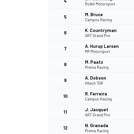
4
Rodin Motorsport
M. Bruce
5
WRC
Campos Racing
K. Countryman
6
ART Grand Prix
A. Hurup Larsen
7
MP Motorsport
M. Paatz
8
Prema Racing
A. Dobson
9
Hitech TGR
R. Ferreira
10
Campos Racing
WEC
J. Jacquet
11
ART Grand Prix
N. Granada
12
Prema Racing