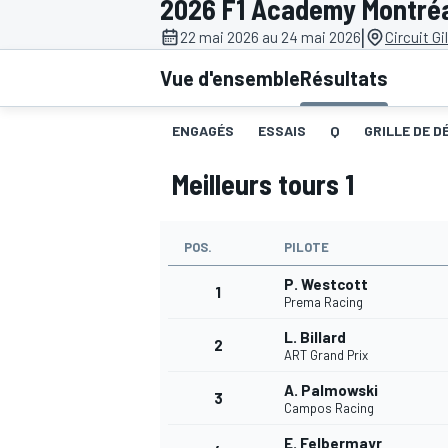
2026 F1 Academy Montré
|
22 mai 2026 au 24 mai 2026
Circuit Gi
Vue d'ensemble
Résultats
ENGAGÉS
ESSAIS
Q
GRILLE DE D
MOTOGP
Meilleurs tours 1
POS.
PILOTE
P. Westcott
1
Prema Racing
L. Billard
2
ART Grand Prix
A. Palmowski
3
Campos Racing
E. Felbermayr