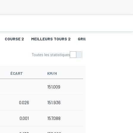
COURSE 2
MEILLEURS TOURS 2
GRILLE DE DÉPART 3
COU
Toutes les statistiques
ÉCART
KM/H
151.009
0.026
151.936
0.001
157.088