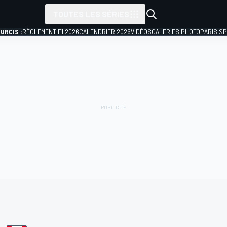
TOUTES LES SÉRIES
URCIS :
RÈGLEMENT F1 2026
CALENDRIER 2026
VIDÉOS
GALERIES PHOTO
PARIS S