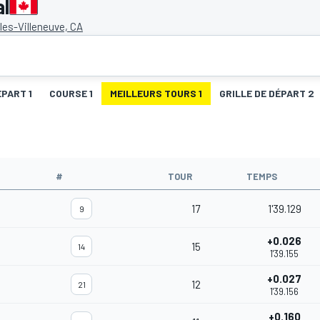
al
lles-Villeneuve, CA
ÉPART 1
COURSE 1
MEILLEURS TOURS 1
GRILLE DE DÉPART 2
#
TOUR
TEMPS
17
1'39.129
9
+0.026
15
14
1'39.155
+0.027
12
21
1'39.156
+0.160