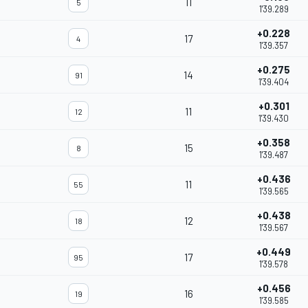
11
5
1'39.289
+0.228
17
4
1'39.357
+0.275
14
91
1'39.404
+0.301
11
12
1'39.430
+0.358
15
8
1'39.487
+0.436
11
55
1'39.565
+0.438
12
18
1'39.567
+0.449
17
95
1'39.578
+0.456
16
19
1'39.585