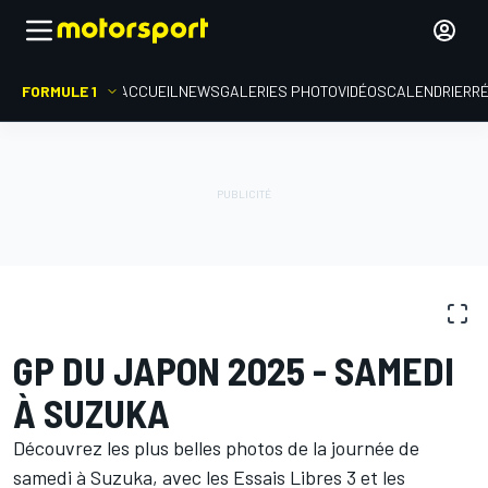
FORMULE 1
ACCUEIL
NEWS
GALERIES PHOTO
VIDÉOS
CALENDRIER
R
GALERIES PHOTO
Formule 1
GP du Japon
GP DU JAPON 2025 - SAMEDI
À SUZUKA
Découvrez les plus belles photos de la journée de
samedi à Suzuka, avec les Essais Libres 3 et les