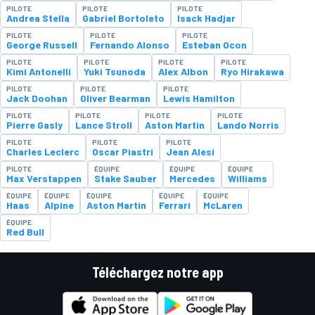
PILOTE
PILOTE
PILOTE
Andrea Stella
Gabriel Bortoleto
Isack Hadjar
PILOTE
PILOTE
PILOTE
George Russell
Fernando Alonso
Esteban Ocon
PILOTE
PILOTE
PILOTE
PILOTE
Kimi Antonelli
Yuki Tsunoda
Alex Albon
Ryo Hirakawa
PILOTE
PILOTE
PILOTE
Jack Doohan
Oliver Bearman
Lewis Hamilton
PILOTE
PILOTE
PILOTE
PILOTE
Pierre Gasly
Lance Stroll
Aston Martin
Lando Norris
PILOTE
PILOTE
PILOTE
Charles Leclerc
Oscar Piastri
Jean Alesi
PILOTE
ÉQUIPE
ÉQUIPE
ÉQUIPE
Max Verstappen
Stake Sauber
Mercedes
Williams
ÉQUIPE
ÉQUIPE
ÉQUIPE
ÉQUIPE
ÉQUIPE
Haas
Alpine
Aston Martin
Ferrari
McLaren
ÉQUIPE
Red Bull
Téléchargez notre app