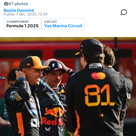
67 photos
Basile Davoine
Publié:
7 déc. 2025, 12:39
CHAMPIONNAT
CIRCUIT
Formule 1 2025
Yas Marina Circuit