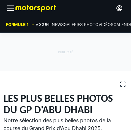
FORMULE 1
ACCUEIL
NEWS
GALERIES PHOTO
VIDÉOS
CALEND
GALERIES PHOTO
Formule 1
GP d'Abu Dhabi
LES PLUS BELLES PHOTOS
DU GP D'ABU DHABI
Notre sélection des plus belles photos de la
course du Grand Prix d'Abu Dhabi 2025.