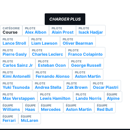
CHARGER PLUS
CATÉGORIE
PILOTE
PILOTE
PILOTE
Course
Alex Albon
Alain Prost
Isack Hadjar
PILOTE
PILOTE
PILOTE
Lance Stroll
Liam Lawson
Oliver Bearman
PILOTE
PILOTE
PILOTE
Pierre Gasly
Charles Leclerc
Franco Colapinto
PILOTE
PILOTE
PILOTE
Carlos Sainz Jr
Esteban Ocon
George Russell
PILOTE
PILOTE
PILOTE
Kimi Antonelli
Fernando Alonso
Aston Martin
PILOTE
PILOTE
PILOTE
PILOTE
Yuki Tsunoda
Andrea Stella
Zak Brown
Oscar Piastri
PILOTE
PILOTE
PILOTE
ÉQUIPE
Max Verstappen
Lewis Hamilton
Lando Norris
Alpine
ÉQUIPE
ÉQUIPE
ÉQUIPE
ÉQUIPE
ÉQUIPE
Williams
Haas
Mercedes
Aston Martin
Red Bull
ÉQUIPE
ÉQUIPE
Ferrari
McLaren