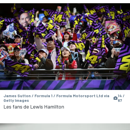
James Sutton / Formula 1 / Formula Motorsport Ltd via
14 /
Getty Images
67
Les fans de Lewis Hamilton