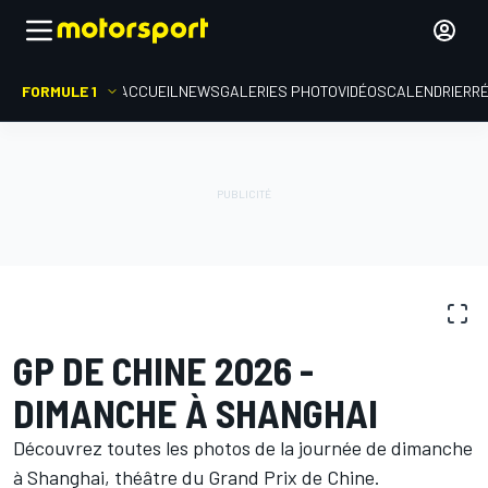
FORMULE 1
ACCUEIL
NEWS
GALERIES PHOTO
VIDÉOS
CALENDRIER
R
GALERIES PHOTO
Formule 1
GP de Chine
GP DE CHINE 2026 -
DIMANCHE À SHANGHAI
Découvrez toutes les photos de la journée de dimanche
à Shanghai, théâtre du Grand Prix de Chine.