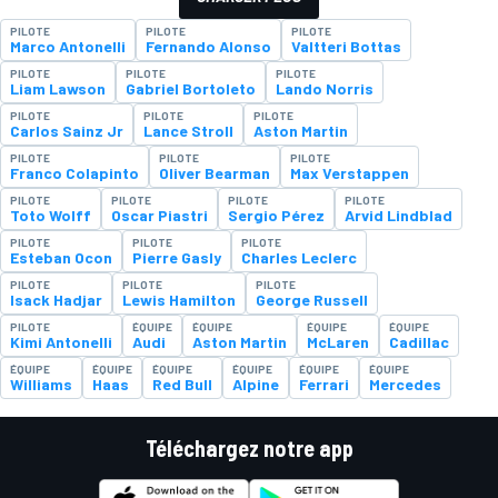
PILOTE
PILOTE
PILOTE
Marco Antonelli
Fernando Alonso
Valtteri Bottas
PILOTE
PILOTE
PILOTE
Liam Lawson
Gabriel Bortoleto
Lando Norris
PILOTE
PILOTE
PILOTE
Carlos Sainz Jr
Lance Stroll
Aston Martin
PILOTE
PILOTE
PILOTE
Franco Colapinto
Oliver Bearman
Max Verstappen
PILOTE
PILOTE
PILOTE
PILOTE
Toto Wolff
Oscar Piastri
Sergio Pérez
Arvid Lindblad
PILOTE
PILOTE
PILOTE
Esteban Ocon
Pierre Gasly
Charles Leclerc
PILOTE
PILOTE
PILOTE
Isack Hadjar
Lewis Hamilton
George Russell
PILOTE
ÉQUIPE
ÉQUIPE
ÉQUIPE
ÉQUIPE
Kimi Antonelli
Audi
Aston Martin
McLaren
Cadillac
ÉQUIPE
ÉQUIPE
ÉQUIPE
ÉQUIPE
ÉQUIPE
ÉQUIPE
Williams
Haas
Red Bull
Alpine
Ferrari
Mercedes
Téléchargez notre app