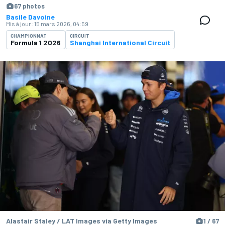
67 photos
Basile Davoine
Mis à jour:
15 mars 2026, 04:59
CHAMPIONNAT
CIRCUIT
Formula 1 2026
Shanghai International Circuit
Alastair Staley / LAT Images via Getty Images
1 / 67