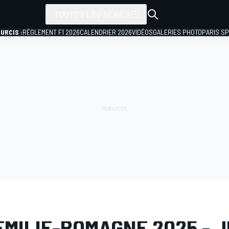
TOUTES LES SÉRIES
URCIS :
RÈGLEMENT F1 2026
CALENDRIER 2026
VIDÉOS
GALERIES PHOTO
PARIS S
PHOTO
Formule 1
GP d'Émilie-Romagne
ÉMILIE-ROMAGNE 2025 - J