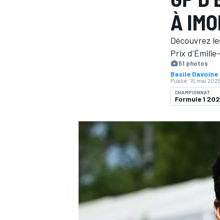
À IM
Découvrez les
Prix d’Émili
51 photos
Basile Davoine
MOTOGP
Publié:
15 mai 2025
CHAMPIONNAT
Formule 1 20