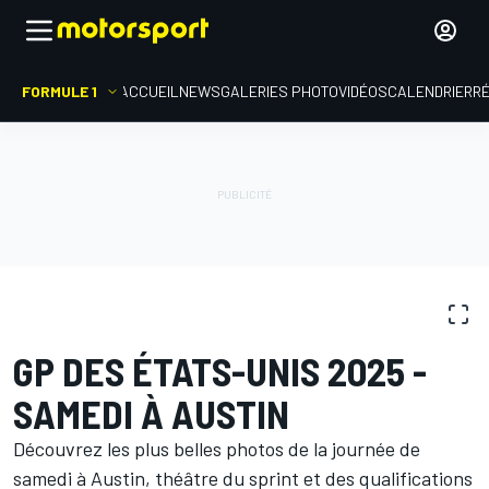
FORMULE 1
ACCUEIL
NEWS
GALERIES PHOTO
VIDÉOS
CALENDRIER
R
GALERIES PHOTO
Formule 1
GP des États-Unis
GP DES ÉTATS-UNIS 2025 -
SAMEDI À AUSTIN
Découvrez les plus belles photos de la journée de
samedi à Austin, théâtre du sprint et des qualifications