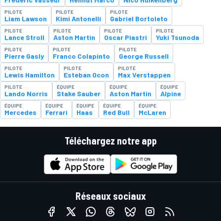
PILOTE
PILOTE
PILOTE
Liam Lawson
Kimi Antonelli
Gabriel Bortoleto
PILOTE
PILOTE
PILOTE
PILOTE
Lance Stroll
Aston Martin
Oscar Piastri
Yuki Tsunoda
PILOTE
PILOTE
PILOTE
Pierre Gasly
Franco Colapinto
George Russell
PILOTE
PILOTE
PILOTE
Lewis Hamilton
Esteban Ocon
Max Verstappen
PILOTE
ÉQUIPE
ÉQUIPE
ÉQUIPE
Lando Norris
Stake Sauber
Aston Martin
Alpine
ÉQUIPE
ÉQUIPE
ÉQUIPE
ÉQUIPE
ÉQUIPE
Mercedes
Ferrari
Haas
Red Bull
McLaren
Téléchargez notre app
Réseaux sociaux