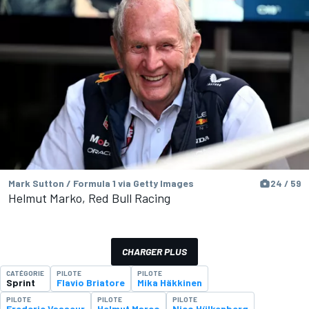
Mark Sutton / Formula 1 via Getty Images
24 / 59
Helmut Marko, Red Bull Racing
CHARGER PLUS
CATÉGORIE
PILOTE
PILOTE
Sprint
Flavio Briatore
Mika Häkkinen
PILOTE
PILOTE
PILOTE
Frederic Vasseur
Helmut Marco
Nico Hülkenberg