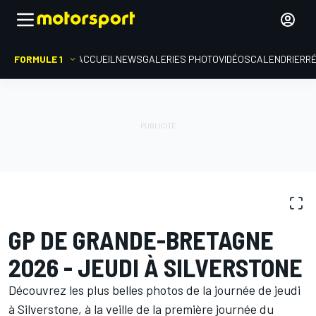
FORMULE 1
ACCUEIL
NEWS
GALERIES PHOTO
VIDÉOS
CALENDRIER
R
GALERIES PHOTO
Formule 1
GP de Grande-Bretagne
GP DE GRANDE-BRETAGNE
2026 - JEUDI À SILVERSTONE
Découvrez les plus belles photos de la journée de jeudi
à Silverstone, à la veille de la première journée du