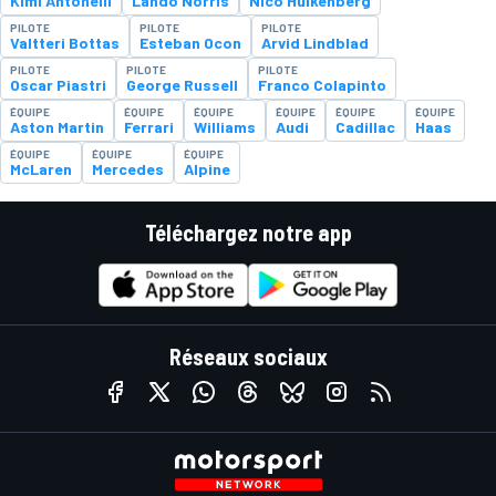
Kimi Antonelli
Lando Norris
Nico Hülkenberg
PILOTE
PILOTE
PILOTE
Valtteri Bottas
Esteban Ocon
Arvid Lindblad
PILOTE
PILOTE
PILOTE
Oscar Piastri
George Russell
Franco Colapinto
ÉQUIPE
ÉQUIPE
ÉQUIPE
ÉQUIPE
ÉQUIPE
ÉQUIPE
Aston Martin
Ferrari
Williams
Audi
Cadillac
Haas
ÉQUIPE
ÉQUIPE
ÉQUIPE
McLaren
Mercedes
Alpine
Téléchargez notre app
Réseaux sociaux