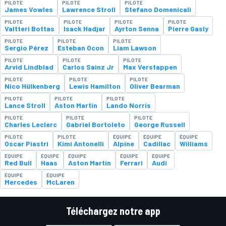
PILOTE
PILOTE
PILOTE
James Vowles
Lawrence Stroll
Stefano Domenicali
PILOTE
PILOTE
PILOTE
PILOTE
Valtteri Bottas
Isack Hadjar
Ayrton Senna
Pierre Gasly
PILOTE
PILOTE
PILOTE
Sergio Pérez
Esteban Ocon
Liam Lawson
PILOTE
PILOTE
PILOTE
Arvid Lindblad
Carlos Sainz Jr
Max Verstappen
PILOTE
PILOTE
PILOTE
Nico Hülkenberg
Lewis Hamilton
Oliver Bearman
PILOTE
PILOTE
PILOTE
Lance Stroll
Aston Martin
Lando Norris
PILOTE
PILOTE
PILOTE
Charles Leclerc
Gabriel Bortoleto
George Russell
PILOTE
PILOTE
ÉQUIPE
ÉQUIPE
ÉQUIPE
Oscar Piastri
Kimi Antonelli
Alpine
Cadillac
Williams
ÉQUIPE
ÉQUIPE
ÉQUIPE
ÉQUIPE
ÉQUIPE
Red Bull
Haas
Aston Martin
Ferrari
Audi
ÉQUIPE
ÉQUIPE
Mercedes
McLaren
Téléchargez notre app