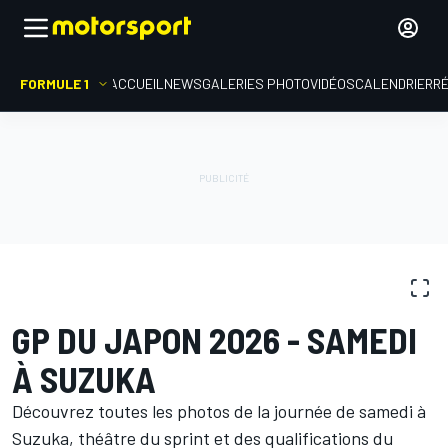
FORMULE 1
ACCUEIL
NEWS
GALERIES PHOTO
VIDÉOS
CALENDRIER
R
GALERIES PHOTO
Formule 1
GP du Japon
GP DU JAPON 2026 - SAMEDI
À SUZUKA
Découvrez toutes les photos de la journée de samedi à
Suzuka, théâtre du sprint et des qualifications du