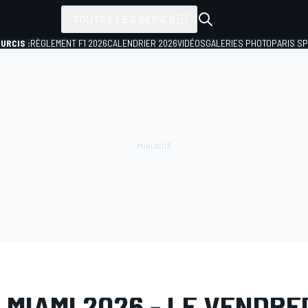
TOUTES LES SÉRIES
URCIS :
RÈGLEMENT F1 2026
CALENDRIER 2026
VIDÉOS
GALERIES PHOTO
PARIS S
PHOTO
Formule 1
GP de Miami
 MIAMI 2026 - LE VENDRE