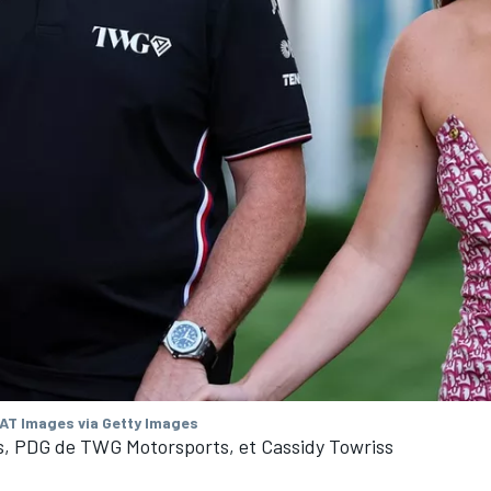
AT Images via Getty Images
s, PDG de TWG Motorsports, et Cassidy Towriss