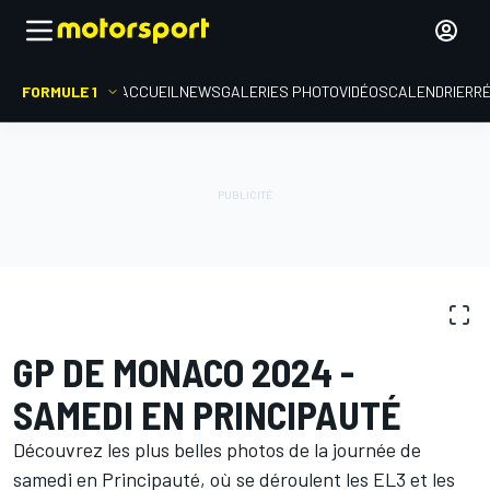
FORMULE 1
ACCUEIL
NEWS
GALERIES PHOTO
VIDÉOS
CALENDRIER
R
GALERIES PHOTO
Formule 1
GP de Monaco
GP DE MONACO 2024 -
SAMEDI EN PRINCIPAUTÉ
Découvrez les plus belles photos de la journée de
samedi en Principauté, où se déroulent les EL3 et les