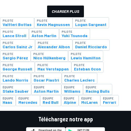
CHARGER PLUS
PILOTE
PILOTE
PILOTE
Valtteri Bottas
Kevin Magnussen
Logan Sargeant
PILOTE
PILOTE
PILOTE
Lance Stroll
Aston Martin
Yuki Tsunoda
PILOTE
PILOTE
PILOTE
Carlos Sainz Jr
Alexander Albon
Daniel Ricciardo
PILOTE
PILOTE
PILOTE
Sergio Pérez
Nico Hülkenberg
Lewis Hamilton
PILOTE
PILOTE
PILOTE
George Russell
Max Verstappen
Esteban Ocon
PILOTE
PILOTE
PILOTE
Lando Norris
Oscar Piastri
Charles Leclerc
ÉQUIPE
ÉQUIPE
ÉQUIPE
ÉQUIPE
Stake Sauber
Aston Martin
Williams
Racing Bulls
ÉQUIPE
ÉQUIPE
ÉQUIPE
ÉQUIPE
ÉQUIPE
ÉQUIPE
Haas
Mercedes
Red Bull
Alpine
McLaren
Ferrari
Téléchargez notre app