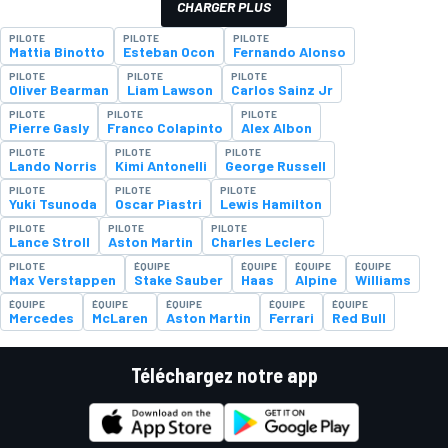
CHARGER PLUS
PILOTE
PILOTE
PILOTE
Mattia Binotto
Esteban Ocon
Fernando Alonso
PILOTE
PILOTE
PILOTE
Oliver Bearman
Liam Lawson
Carlos Sainz Jr
PILOTE
PILOTE
PILOTE
Pierre Gasly
Franco Colapinto
Alex Albon
PILOTE
PILOTE
PILOTE
Lando Norris
Kimi Antonelli
George Russell
PILOTE
PILOTE
PILOTE
Yuki Tsunoda
Oscar Piastri
Lewis Hamilton
PILOTE
PILOTE
PILOTE
Lance Stroll
Aston Martin
Charles Leclerc
PILOTE
ÉQUIPE
ÉQUIPE
ÉQUIPE
ÉQUIPE
Max Verstappen
Stake Sauber
Haas
Alpine
Williams
ÉQUIPE
ÉQUIPE
ÉQUIPE
ÉQUIPE
ÉQUIPE
Mercedes
McLaren
Aston Martin
Ferrari
Red Bull
Téléchargez notre app