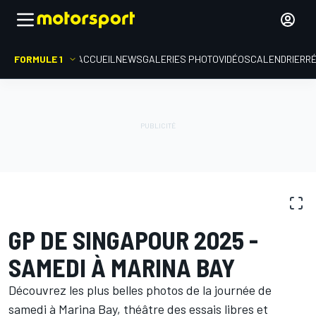
FORMULE 1
ACCUEIL
NEWS
GALERIES PHOTO
VIDÉOS
CALENDRIER
R
GALERIES PHOTO
Formule 1
GP de Singapour
GP DE SINGAPOUR 2025 -
SAMEDI À MARINA BAY
Découvrez les plus belles photos de la journée de
samedi à Marina Bay, théâtre des essais libres et