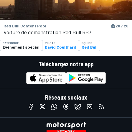
Red Bull Content Pool
20 / 20
Voiture de démonstration Red Bull RB7
CATÉGORIE
PILOTE
ÉQUIPE
Evénement spécial
David Coulthard
Red Bull
Téléchargez notre app
Réseaux sociaux