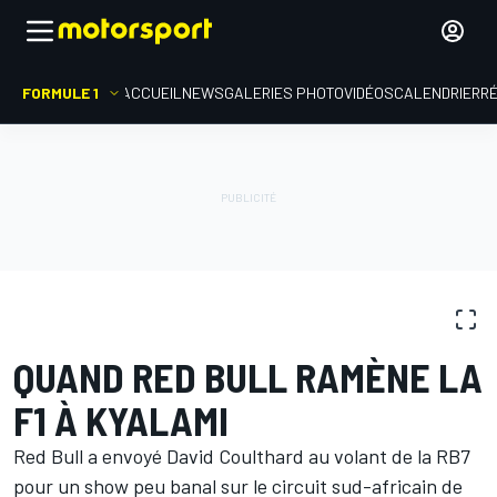
FORMULE 1
ACCUEIL
NEWS
GALERIES PHOTO
VIDÉOS
CALENDRIER
R
GALERIES PHOTO
Formule 1
Show Red Bull à Kyalami
QUAND RED BULL RAMÈNE LA
F1 À KYALAMI
Red Bull a envoyé David Coulthard au volant de la RB7
pour un show peu banal sur le circuit sud-africain de