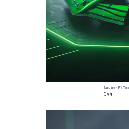
Sauber F1 Te
C44