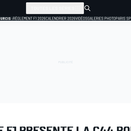
TOUTES LES SÉRIES
URCIS :
RÈGLEMENT F1 2026
CALENDRIER 2026
VIDÉOS
GALERIES PHOTO
PARIS S
PHOTO
Formule 1
Présentation Stake F1 Team
E F1 PRÉSENTE LA C44 P