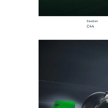
Sauber
C44