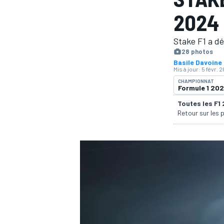
2024
Stake F1 a dé
28 photos
Basile Davoine
Mis à jour:
5 févr. 
MOTOGP
CHAMPIONNAT
Formule 1 20
Toutes les F1
Retour sur les 