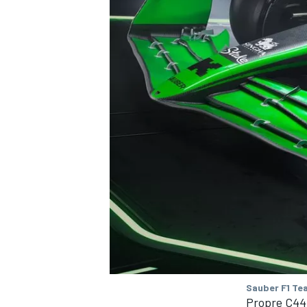
Sauber F1 Te
Propre C44