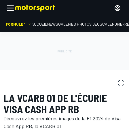
FORMULE 1
ACCUEIL
NEWS
GALERIES PHOTO
VIDÉOS
CALENDRIER
R
GALERIES PHOTO
Formule 1
LA VCARB 01 DE L'ÉCURIE
VISA CASH APP RB
Découvrez les premières images de la F1 2024 de Visa
Cash App RB, la VCARB 01