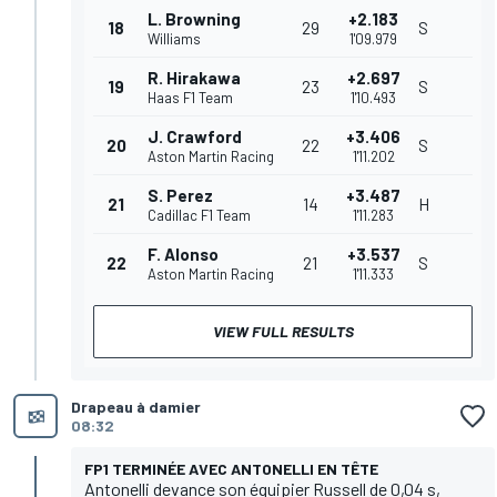
L. Browning
+2.183
18
29
S
Williams
1'09.979
R. Hirakawa
+2.697
19
23
S
Haas F1 Team
1'10.493
J. Crawford
+3.406
20
22
S
Aston Martin Racing
1'11.202
S. Perez
+3.487
21
14
H
Cadillac F1 Team
1'11.283
F. Alonso
+3.537
22
21
S
Aston Martin Racing
1'11.333
VIEW FULL RESULTS
Drapeau à damier
08:32
FP1 TERMINÉE AVEC ANTONELLI EN TÊTE
Antonelli devance son équipier Russell de 0,04 s,