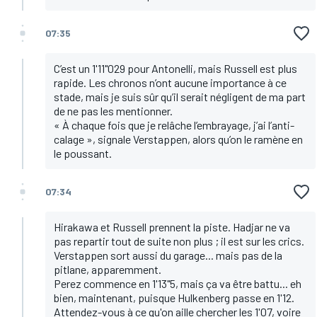
07:35
C’est un 1'11"029 pour Antonelli, mais Russell est plus
rapide. Les chronos n’ont aucune importance à ce
stade, mais je suis sûr qu’il serait négligent de ma part
de ne pas les mentionner.
« À chaque fois que je relâche l’embrayage, j’ai l’anti-
calage », signale Verstappen, alors qu’on le ramène en
le poussant.
07:34
Hirakawa et Russell prennent la piste. Hadjar ne va
pas repartir tout de suite non plus ; il est sur les crics.
Verstappen sort aussi du garage... mais pas de la
pitlane, apparemment.
Perez commence en 1'13"5, mais ça va être battu... eh
bien, maintenant, puisque Hulkenberg passe en 1'12.
Attendez-vous à ce qu'on aille chercher les 1'07, voire