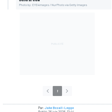
Photo by: EYE4images / NurPhoto via Getty Images
1
Par:
Jake Boxall-Legge
Publié:
26 juin 2026, 12:44