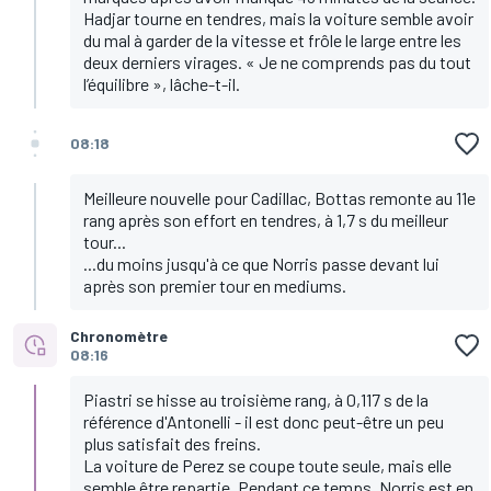
Hadjar tourne en tendres, mais la voiture semble avoir
du mal à garder de la vitesse et frôle le large entre les
deux derniers virages. « Je ne comprends pas du tout
l’équilibre », lâche-t-il.
08:18
Meilleure nouvelle pour Cadillac, Bottas remonte au 11e
rang après son effort en tendres, à 1,7 s du meilleur
tour...
...du moins jusqu'à ce que Norris passe devant lui
après son premier tour en mediums.
Chronomètre
08:16
Piastri se hisse au troisième rang, à 0,117 s de la
référence d'Antonelli - il est donc peut-être un peu
plus satisfait des freins.
La voiture de Perez se coupe toute seule, mais elle
semble être repartie. Pendant ce temps, Norris est en