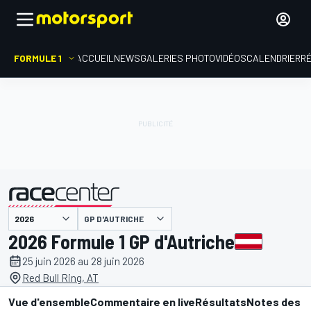
FORMULE 1
ACCUEIL
NEWS
GALERIES PHOTO
VIDÉOS
CALENDRIER
R
présenté par
GP D'AUTRICHE
2026 Formule 1 GP d'Autriche
25 juin 2026 au 28 juin 2026
Red Bull Ring, AT
Vue d'ensemble
Commentaire en live
Résultats
Notes des p