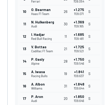
Ferrari
1'09.054
O. Bearman
+1.275
10
26
S
Haas F1 Team
1'09.071
N. Hulkenberg
+1.369
11
30
S
Audi
1'09.165
I. Hadjar
+1.685
12
11
S
Red Bull Racing
1'09.481
V. Bottas
+1.725
13
21
S
Cadillac F1 Team
1'09.521
P. Gasly
+1.750
14
28
S
Alpine
1'09.546
A. Iwasa
+1.841
15
19
S
Racing Bulls
1'09.637
A. Albon
+1.848
16
31
S
Williams
1'09.644
P. Aron
+1.850
17
20
S
Audi
1'09.646