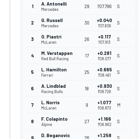
A. Antonelli
1
29
1'07.796
S
Mercedes
G. Russell
+0.040
2
30
S
Mercedes
1'07.836
O. Piastri
+0.117
3
26
S
McLaren
1'07.913
M. Verstappen
+0.281
4
17
S
Red Bull Racing
1'08.077
L. Hamilton
+0.665
5
25
S
Ferrari
1'08.461
A. Lindblad
+0.930
6
18
S
Racing Bulls
1'08.726
L. Norris
+1.077
7
9
M
McLaren
1'08.873
F. Colapinto
+1.166
8
27
S
Alpine
1'08.962
D. Beganovic
+1.258
9
26
S