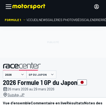
FORMULE 1
ACCUEIL
NEWS
GALERIES PHOTO
VIDÉOS
CALENDRIER
R
présenté par
GP DU JAPON
2026 Formule 1 GP du Japon
26 mars 2026 au 29 mars 2026
Suzuka, JP
Vue d'ensemble
Commentaire en live
Résultats
Notes des p