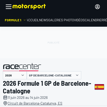
FORMULE 1
ACCUEIL
NEWS
GALERIES PHOTO
VIDÉOS
CALENDRIER
R
présenté par
GP DE BARCELONE-CATALOGNE
2026 Formule 1 GP de Barcelone-
Catalogne
11 juin 2026 au 14 juin 2026
Circuit de Barcelona-Catalunya, ES