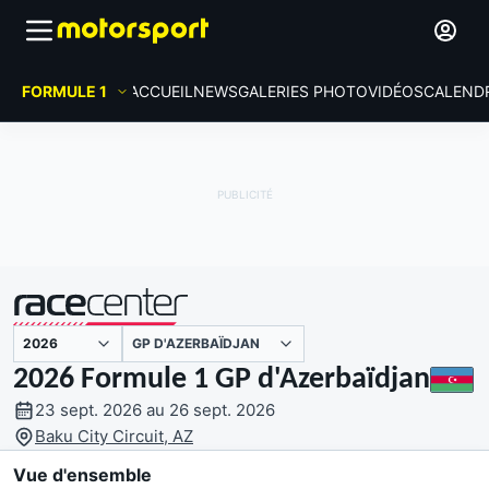
FORMULE 1
ACCUEIL
NEWS
GALERIES PHOTO
VIDÉOS
CALEND
GP D'AZERBAÏDJAN
présenté par
2026 Formule 1 GP d'Azerbaïdjan
23 sept. 2026 au 26 sept. 2026
Baku City Circuit, AZ
Vue d'ensemble