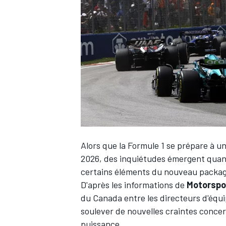
WRC
Alors que la Formule 1 se prépare à u
2026, des inquiétudes émergent quant à
certains éléments du nouveau packa
WEC
D'après les informations de
Motorspo
du Canada entre les directeurs d'équi
soulever de nouvelles craintes concer
puissance.