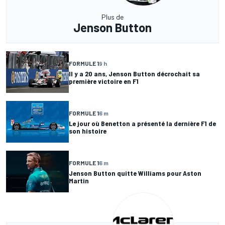
Plus de
Jenson Button
FORMULE 1
9 h
Il y a 20 ans, Jenson Button décrochait sa
première victoire en F1
FORMULE 1
6 m
Le jour où Benetton a présenté la dernière F1 de
son histoire
FORMULE 1
6 m
Jenson Button quitte Williams pour Aston
Martin