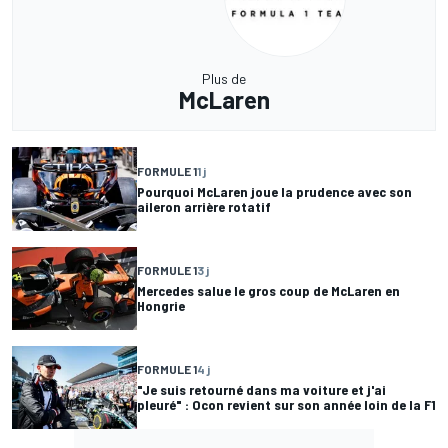
Plus de
McLaren
FORMULE 1
1 j
Pourquoi McLaren joue la prudence avec son
aileron arrière rotatif
FORMULE 1
3 j
Mercedes salue le gros coup de McLaren en
Hongrie
FORMULE 1
4 j
"Je suis retourné dans ma voiture et j'ai
pleuré" : Ocon revient sur son année loin de la F1