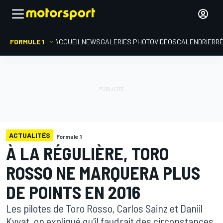
FORMULE 1
ACCUEIL
NEWS
GALERIES PHOTO
VIDÉOS
CALENDRIER
R
ACTUALITÉS
Formule 1
À LA RÉGULIÈRE, TORO
ROSSO NE MARQUERA PLUS
DE POINTS EN 2016
Les pilotes de Toro Rosso, Carlos Sainz et Daniil
Kvyat, on expliqué qu'il faudrait des circonstances