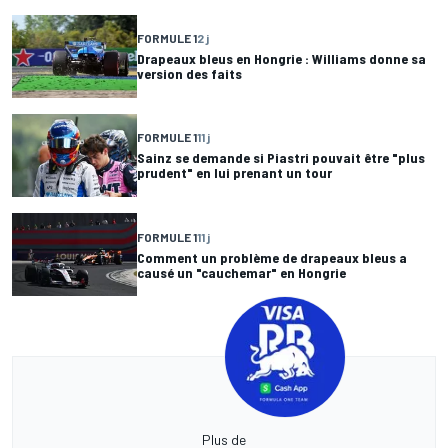
FORMULE 1
2 j
Drapeaux bleus en Hongrie : Williams donne sa
version des faits
FORMULE 1
11 j
Sainz se demande si Piastri pouvait être "plus
prudent" en lui prenant un tour
FORMULE 1
11 j
Comment un problème de drapeaux bleus a
causé un "cauchemar" en Hongrie
Plus de