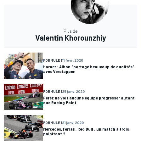
Plus de
Valentin Khorounzhiy
FORMULE 1
11 févr. 2020
Horner : Albon "partage beaucoup de qualités"
avec Verstappen
FORMULE 1
25 janv. 2020
Pérez ne voit aucune équipe progresser autant
que Racing Point
FORMULE 1
21 janv. 2020
Mercedes, Ferrari, Red Bull : un match à trois
palpitant ?