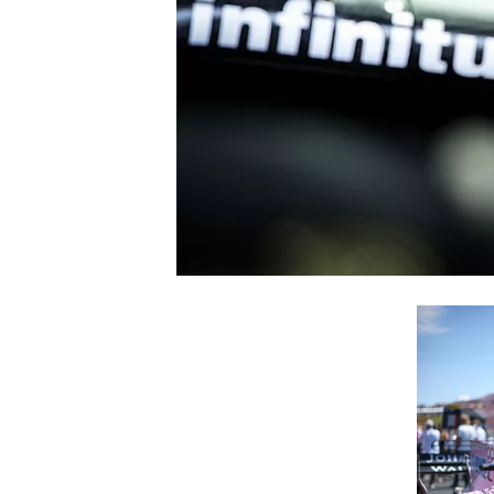
WRC
WEC