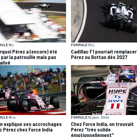
ULE 1
8 j
FORMULE 1
12 j
rquoi Pérez a (encore) été
Cadillac F1 pourrait remplacer
 par la patrouille mais pas
Pérez ou Bottas dès 2027
alisé
ULE 1
6 m
FORMULE 1
2 janv. 2024
n explique ses accrochages
Chez Force India, on trouvait
c Pérez chez Force India
Pérez "très solide
émotionnellement"