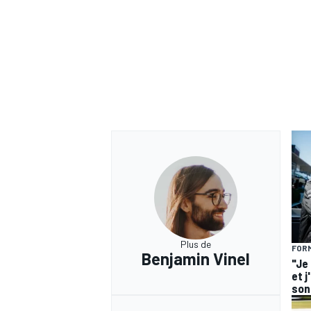
Plus de
FORM
Benjamin Vinel
"Je
et j
son 