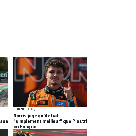
FORMULE 1
9 j
Norris juge qu'il était
esse
"simplement meilleur" que Piastri
en Hongrie