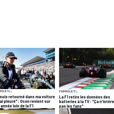
ULE 1
4 j
FORMULE 1
7 j
 suis retourné dans ma voiture
La F1 retire les données des
'ai pleuré" : Ocon revient sur
batteries à la TV : "Ça n'intér
année loin de la F1
pas les fans"