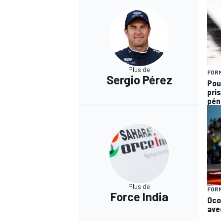
Plus de
FORM
Sergio Pérez
Pou
pris
pén
Plus de
FORM
Force India
Oco
ave