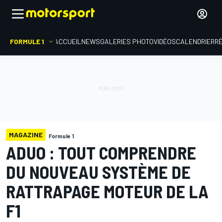
FORMULE 1
ACCUEIL
NEWS
GALERIES PHOTO
VIDÉOS
CALENDRIER
R
MAGAZINE
Formule 1
ADUO : TOUT COMPRENDRE
DU NOUVEAU SYSTÈME DE
RATTRAPAGE MOTEUR DE LA
F1