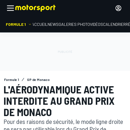
FORMULE 1
ACCUEIL
NEWS
GALERIES PHOTO
VIDÉOS
CALENDRIER
R
Formule 1
GP de Monaco
L'AÉRODYNAMIQUE ACTIVE
INTERDITE AU GRAND PRIX
DE MONACO
Pour des raisons de sécurité, le mode ligne droite
ne sera pas utilisable lors du Grand Prix de