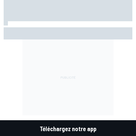
Porsche pense toujours au Mans malgré un contexte
fragilisé
Téléchargez notre app