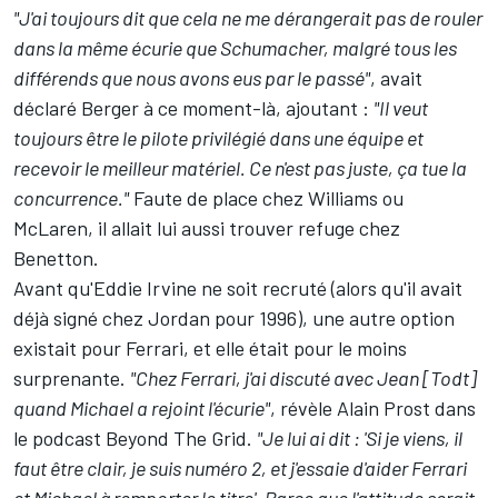
"J'ai toujours dit que cela ne me dérangerait pas de rouler
dans la même écurie que Schumacher, malgré tous les
différends que nous avons eus par le passé"
, avait
déclaré Berger à ce moment-là, ajoutant :
"Il veut
toujours être le pilote privilégié dans une équipe et
recevoir le meilleur matériel. Ce n'est pas juste, ça tue la
concurrence."
Faute de place chez
Williams
ou
McLaren
, il allait lui aussi trouver refuge chez
Benetton.
Avant qu'
Eddie Irvine
ne soit recruté (alors qu'il avait
déjà signé chez Jordan pour 1996), une autre option
existait pour Ferrari, et elle était pour le moins
surprenante.
"Chez Ferrari, j'ai discuté avec Jean [Todt]
quand Michael a rejoint l'écurie"
, révèle Alain Prost dans
le podcast Beyond The Grid.
"Je lui ai dit : 'Si je viens, il
faut être clair, je suis numéro 2, et j'essaie d'aider Ferrari
et Michael à remporter le titre'. Parce que l'attitude serait