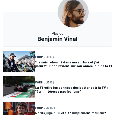
Plus de
Benjamin Vinel
FORMULE 1
5 j
"Je suis retourné dans ma voiture et j'ai
pleuré" : Ocon revient sur son année loin de la F1
FORMULE 1
8 j
La F1 retire les données des batteries à la TV :
"Ça n'intéresse pas les fans"
FORMULE 1
10 j
Norris juge qu'il était "simplement meilleur"