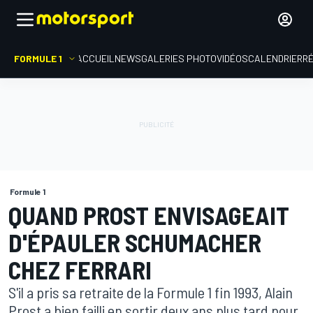
FORMULE 1
ACCUEIL
NEWS
GALERIES PHOTO
VIDÉOS
CALENDRIER
R
Formule 1
QUAND PROST ENVISAGEAIT
D'ÉPAULER SCHUMACHER
CHEZ FERRARI
S'il a pris sa retraite de la Formule 1 fin 1993, Alain
Prost a bien failli en sortir deux ans plus tard pour