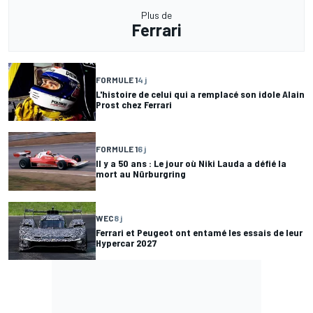
Plus de
Ferrari
FORMULE 1
4 j
L'histoire de celui qui a remplacé son idole Alain
Prost chez Ferrari
FORMULE 1
6 j
Il y a 50 ans : Le jour où Niki Lauda a défié la
mort au Nürburgring
WEC
8 j
Ferrari et Peugeot ont entamé les essais de leur
Hypercar 2027