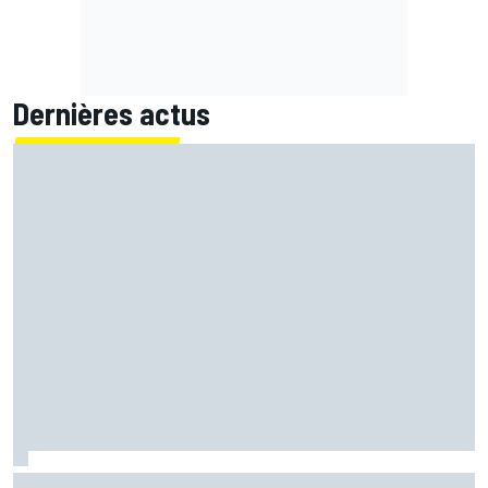
Dernières actus
Bagnaia chute et s'enfonce un peu plus : "Je ne veux plus