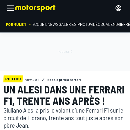
FORMULE 1
ACCUEIL
NEWS
GALERIES PHOTO
VIDÉOS
CALENDRIER
R
PHOTOS
Formule 1
Essais privés Ferrari
UN ALESI DANS UNE FERRARI
F1, TRENTE ANS APRÈS !
Giuliano Alesi a pris le volant d'une Ferrari F1 sur le
circuit de Fiorano, trente ans tout juste après son
père Jean.