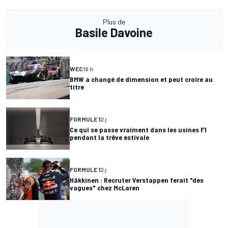
Plus de
Basile Davoine
WEC
19 h
BMW a changé de dimension et peut croire au
titre
FORMULE 1
2 j
Ce qui se passe vraiment dans les usines F1
pendant la trêve estivale
FORMULE 1
2 j
Häkkinen : Recruter Verstappen ferait "des
vagues" chez McLaren