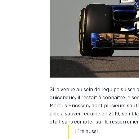
WRC
Si la venue au sein de l'équipe suiss
quiconque, il restait à connaître le se
Marcus Ericsson
, dont plusieurs sout
WEC
aidé à sauver l'équipe en 2016, sembl
était sans compter sur le resserremen
Lire aussi :