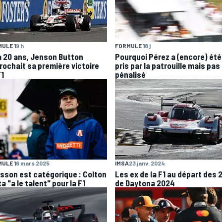
ULE 1
9 h
FORMULE 1
8 j
 a 20 ans, Jenson Button
Pourquoi Pérez a (encore) été
rochait sa première victoire
pris par la patrouille mais pas
F1
pénalisé
ULE 1
6 mars 2025
IMSA
23 janv. 2024
csson est catégorique : Colton
Les ex de la F1 au départ des 
a "a le talent" pour la F1
de Daytona 2024