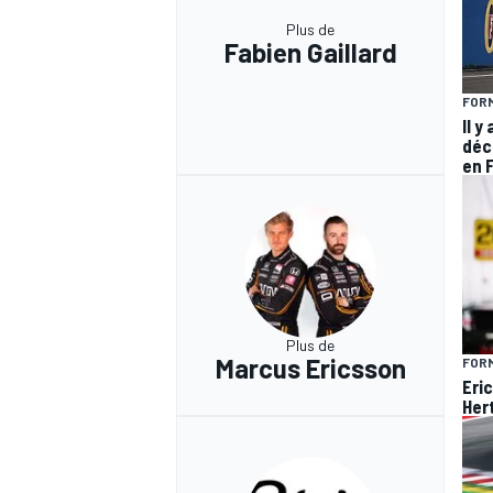
Plus de
Fabien Gaillard
FORM
Il y
déc
en 
Plus de
Marcus Ericsson
FORM
Eri
Hert