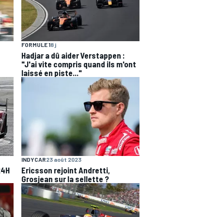
FORMULE 1
8 j
Hadjar a dû aider Verstappen :
"J'ai vite compris quand ils m'ont
laissé en piste..."
INDYCAR
23 août 2023
24H
Ericsson rejoint Andretti,
Grosjean sur la sellette ?