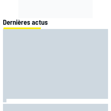
Dernières actus
Marc Márquez démuni face à sa perte de rythme : "Nous
n'avions jamais connu ça"