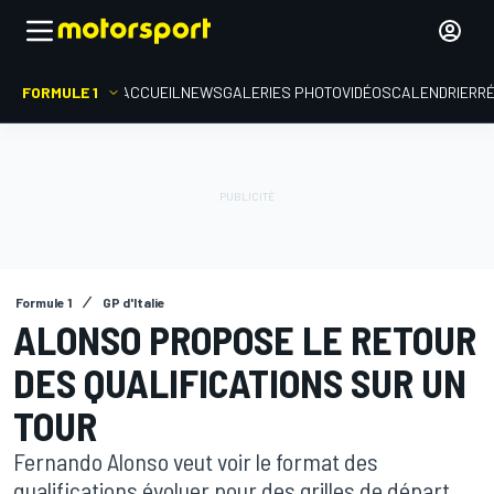
FORMULE 1
ACCUEIL
NEWS
GALERIES PHOTO
VIDÉOS
CALENDRIER
R
Formule 1
GP d'Italie
ALONSO PROPOSE LE RETOUR
DES QUALIFICATIONS SUR UN
TOUR
Fernando Alonso veut voir le format des
qualifications évoluer pour des grilles de départ