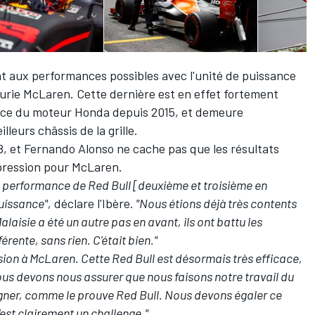
nt aux performances possibles avec l'unité de puissance
curie McLaren. Cette dernière est en effet fortement
nce du moteur Honda depuis 2015, et demeure
leurs châssis de la grille.
8, et
Fernando Alonso
ne cache pas que les résultats
pression pour McLaren.
 performance de Red Bull [deuxième et troisième en
puissance",
déclare l'Ibère.
"Nous étions déjà très contents
aisie a été un autre pas en avant, ils ont battu les
rente, sans rien. C'était bien."
ion à McLaren. Cette Red Bull est désormais très efficace,
ous devons nous assurer que nous faisons notre travail du
gner, comme le prouve Red Bull. Nous devons égaler ce
est clairement un challenge."