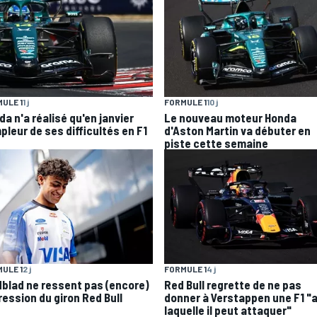
ULE 1
1 j
FORMULE 1
10 j
a n'a réalisé qu'en janvier
Le nouveau moteur Honda
pleur de ses difficultés en F1
d'Aston Martin va débuter en
piste cette semaine
ULE 1
2 j
FORMULE 1
4 j
dblad ne ressent pas (encore)
Red Bull regrette de ne pas
ression du giron Red Bull
donner à Verstappen une F1 "
laquelle il peut attaquer"