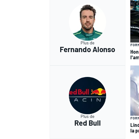
Plus de
FORM
Fernando Alonso
Hond
l'am
Plus de
FORM
Red Bull
Lin
la p