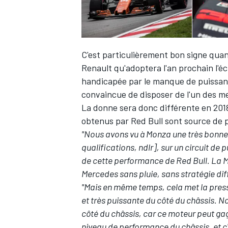
C'est particulièrement bon signe qua
Renault qu'adoptera l'an prochain l'é
handicapée par le manque de puissa
convaincue de disposer de l'un des meil
La donne sera donc différente en 201
obtenus par Red Bull sont source de 
"Nous avons vu à Monza une très bonne
qualifications, ndlr], sur un circuit de 
de cette performance de Red Bull. La Mal
Mercedes sans pluie, sans stratégie diffé
"Mais en même temps, cela met la press
et très puissante du côté du châssis. N
côté du châssis, car ce moteur peut ga
niveau de performance du châssis, et c'