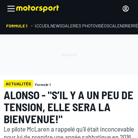
FORMULE 1
ACCUEIL
NEWS
GALERIES PHOTO
VIDÉOS
CALENDRIER
R
ACTUALITÉS
Formule 1
ALONSO - "S’IL Y A UN PEU DE
TENSION, ELLE SERA LA
BIENVENUE!"
Le pilote McLaren a rappelé qu'il était inconcevable
pour lui de prendre une année sabbatique en 2016