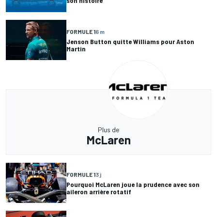
son histoire
FORMULE 1
6 m
Jenson Button quitte Williams pour Aston
Martin
Plus de
McLaren
FORMULE 1
3 j
Pourquoi McLaren joue la prudence avec son
aileron arrière rotatif