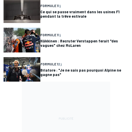
FORMULE 1
1 j
Ce qui se passe vraiment dans les usines F1
pendant la trêve estivale
FORMULE 1
1 j
Häkkinen : Recruter Verstappen ferait "des
vagues" chez McLaren
FORMULE 1
2 j
Briatore : "Je ne sais pas pourquoi Alpine ne
gagne pas"