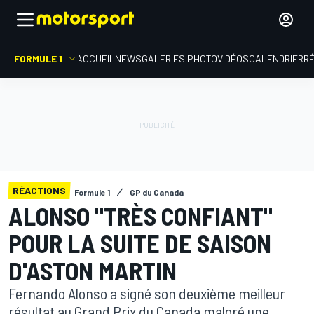
FORMULE 1
ACCUEIL
NEWS
GALERIES PHOTO
VIDÉOS
CALENDRIER
R
RÉACTIONS
Formule 1
GP du Canada
ALONSO "TRÈS CONFIANT"
POUR LA SUITE DE SAISON
D'ASTON MARTIN
Fernando Alonso a signé son deuxième meilleur
résultat au Grand Prix du Canada malgré une