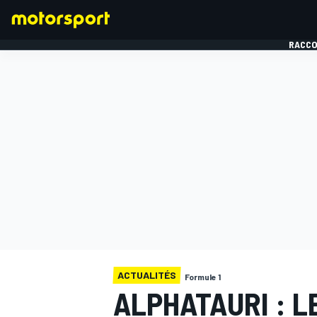
RACCO
FORMULE 1
ACTUALITÉS
Formule 1
ALPHATAURI : L