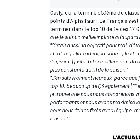
Gasly, qui a terminé dixième du classe
points d'AlphaTauri. Le Français s'est 
terminer dans le top 10 de 14 des 17 
que je suis un meilleur pilote qu'aupara
AUTRES CHAMPIONNATS
"C'était aussi un objectif pour moi, d'êt
idéal, l'équilibre idéal, la course, la s
s'agissait] juste d'être meilleur dans la
plus constante au fil de la saison."
"J'en suis vraiment heureux, parce que
top 10, beaucoup de Q3 également [11 en 
je trouve que nous nous comprenons vr
performants et nous avons maximisé les 
nous nous étions fixés avec l'équipe, m
saison."