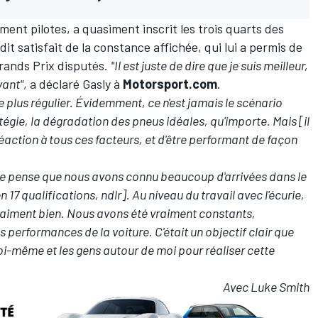
ment pilotes, a quasiment inscrit les trois quarts des
dit satisfait de la constance affichée, qui lui a permis de
Grands Prix disputés.
"Il est juste de dire que je suis meilleur,
vant"
, a déclaré Gasly à
Motorsport.com
.
re plus régulier. Évidemment, ce n'est jamais le scénario
tratégie, la dégradation des pneus idéales, qu'importe. Mais [il
 réaction à tous ces facteurs, et d'être performant de façon
 je pense que nous avons connu beaucoup d'arrivées dans le
17 qualifications, ndlr]. Au niveau du travail avec l'écurie,
aiment bien. Nous avons été vraiment constants,
performances de la voiture. C'était un objectif clair que
oi-même et les gens autour de moi pour réaliser cette
Avec Luke Smith