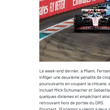
WRC
Le week-end dernier, à Miami,
Fernan
infliger une deuxième pénalité de ci
poursuivants en coupant la chicane, 
WEC
incluait
Mick Schumacher
et
Sebastia
quelques dixièmes et empêchant ainsi 
retrouvant hors de portée du DRS.
Pourtant, l'Espagnol a ralenti à deux 