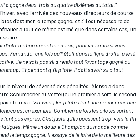
il a gagné deux, trois ou quatre dixièmes au total."
l'hiver, avec l'arrivée des nouveaux directeurs de course
lotes d'estimer le temps gagné, et s'il est nécessaire de
Szafnauer a tout de même estimé que dans certains cas, un
essaire.
ur d'information durant la course, pour vous dire si vous
. Fernando, une fois qu'il était dans la ligne droite, a levé
cative. Je ne sais pas s'il a rendu tout l'avantage gagné ou
ucoup. Et pendant qu'il pilote, il doit savoir s'il a tout
ur le niveau de sévérité des pénalités. Alonso a donc
ntre Schumacher et Vettel (où le premier a sorti le second
 pas été revu.
"Souvent, les pilotes font une erreur dans une
Monaco est un exemple. Combien de fois les pilotes sortent
e font pas exprès. C'est juste qu'ils poussent trop, vers la fin
 sont fatigués. Même un double Champion du monde comme
rend le temps gagné. Il essaye de le faire de la meilleure des