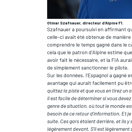
Otmar Szafnauer, directeur d'Alpine F1.
Szafnauer a poursuivi en affirmant qu'i
celle-ci avait été obtenue de manière 
AUTRES CHAMPIONNATS
comprendre le temps gagné dans le ca
cela que le patron d'Alpine estime que
avoir fait le nécessaire, et la FIA aur
de simplement sanctionner le pilote.
Sur les données, l'Espagnol a gagné e
avantage qui aurait facilement pu être
quittez la piste et que vous en tirez u
il est facile de déterminer si vous devez
genre de situation, où tout le monde e
besoin de ce retour d'information. Et je
suite. Ces gars étaient derrière, et ils y
légèrement devant. S'il est légèrement 