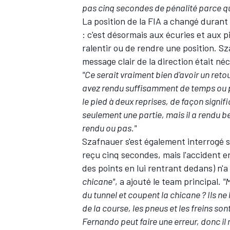
pas cinq secondes de pénalité parce qu'
La position de la FIA a changé durant 
: c'est désormais aux écuries et aux pi
ralentir ou de rendre une position. 
message clair de la direction était néc
"Ce serait vraiment bien d'avoir un reto
avez rendu suffisamment de temps ou pas
le pied à deux reprises, de façon signifi
seulement une partie, mais il a rendu bea
rendu ou pas."
Szafnauer s'est également interrogé s
reçu cinq secondes, mais l'accident e
des points en lui rentrant dedans) n'a
chicane"
, a ajouté le team principal.
"
du tunnel et coupent la chicane ? Ils ne l
de la course, les pneus et les freins
Fernando peut faire une erreur, donc il 