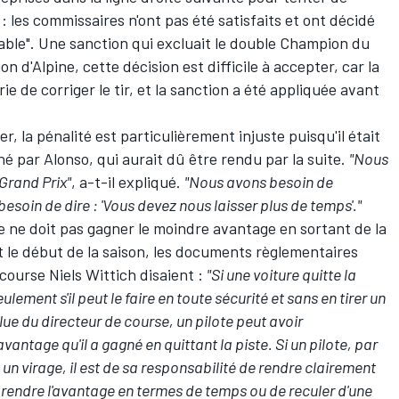
 les commissaires n'ont pas été satisfaits et ont décidé
able". Une sanction qui excluait le double Champion du
on d'
Alpine
, cette décision est difficile à accepter, car la
rie de corriger le tir, et la sanction a été appliquée avant
, la pénalité est particulièrement injuste puisqu'il était
é par Alonso, qui aurait dû être rendu par la suite.
"Nous
 Grand Prix"
, a-t-il expliqué.
"Nous avons besoin de
esoin de dire : 'Vous devez nous laisser plus de temps'."
ote ne doit pas gagner le moindre avantage en sortant de la
ant le début de la saison, les documents règlementaires
course Niels Wittich disaient :
"Si une voiture quitte la
eulement s'il peut le faire en toute sécurité et sans en tirer un
ue du directeur de course, un pilote peut avoir
'avantage qu'il a gagné en quittant la piste. Si un pilote, par
un virage, il est de sa responsabilité de rendre clairement
 de rendre l'avantage en termes de temps ou de reculer d'une