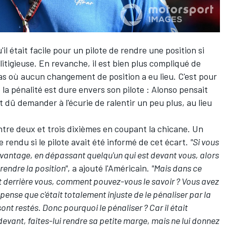
l était facile pour un pilote de rendre une position si
litigieuse. En revanche, il est bien plus compliqué de
s où aucun changement de position a eu lieu. C'est pour
 la pénalité est dure envers son pilote : Alonso pensait
ait dû demander à l'écurie de ralentir un peu plus, au lieu
ntre deux et trois dixièmes en coupant la chicane. Un
 rendu si le pilote avait été informé de cet écart.
"Si vous
n avantage, en dépassant quelqu'un qui est devant vous, alors
 rendre la position"
, a ajouté l'Américain.
"Mais dans ce
st derrière vous, comment pouvez-vous le savoir ? Vous avez
 pense que c'était totalement injuste de le pénaliser par la
 sont restés. Donc pourquoi le pénaliser ? Car il était
devant, faites-lui rendre sa petite marge, mais ne lui donnez