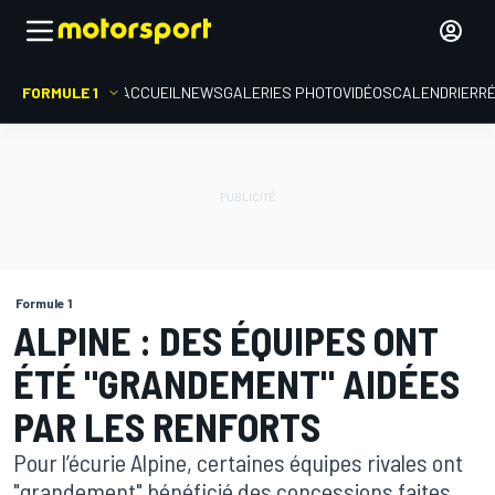
FORMULE 1
ACCUEIL
NEWS
GALERIES PHOTO
VIDÉOS
CALENDRIER
R
Formule 1
ALPINE : DES ÉQUIPES ONT
ÉTÉ "GRANDEMENT" AIDÉES
PAR LES RENFORTS
Pour l’écurie Alpine, certaines équipes rivales ont
"grandement" bénéficié des concessions faites