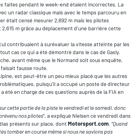
s faites pendant le week-end étaient incorrectes. La
avec un radar classique mais avec le temps parcouru en
ier était censé mesurer 2,692
m mais les pilotes
 2,615
m grâce au déplacement d'une barrière cette
l contribuaient à surévaluer la vitesse atteinte par les
n tout cas ce qui a été démontré dans le cas de Gasly.
anche, avant même que le Normand soit sous enquête,
 faisait fausse route.
Alpine, est peut-être un peu mieux placé que les autres
problématiques, puisqu'il a occupé un poste de directeur
is a été en charge de ces questions auprès de la FIA en
r cette partie de la piste le vendredi et le samedi, donc
prévenu nos pilotes"
, a expliqué Nielsen ce vendredi dans
ias présents sur place, dont
Motorsport.com
.
"Quand
ités tomber en course même si nous ne savions pas