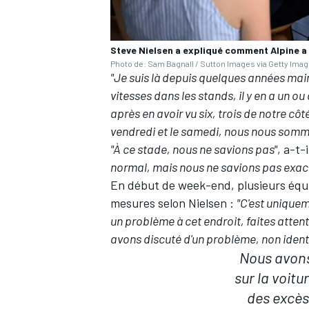
Steve Nielsen a expliqué comment Alpine a c
Photo de: Sam Bagnall / Sutton Images via Getty Ima
"Je suis là depuis quelques années main
vitesses dans les stands, il y en a un o
après en avoir vu six, trois de notre cô
vendredi et le samedi, nous nous somme
"À ce stade, nous ne savions pas"
, a-t-
normal, mais nous ne savions pas exact
En début de week-end, plusieurs équip
mesures selon Nielsen
:
"C'est uniquem
un problème à cet endroit, faites attent
avons discuté d'un problème, non identi
Nous avons
sur la voit
des excès