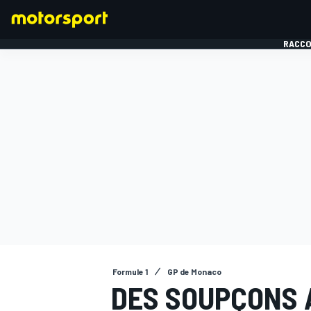
RACCO
FORMULE 1
Formule 1
GP de Monaco
DES SOUPÇONS 