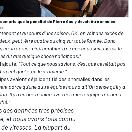
ompris que la pénalité de Pierre Gasly devait être annulée.
ges
tenant et au cours d'une saison, OK, on voit des excès de
u deux, peut-être quatre ou cinq sur toute l'année. Donc
té, en un après-midi, combiné à ce que nous savions sur le
s dit que quelque chose n'allait pas."
il ajouté.
"Tout ce que nous savions, c'est que ce n'était pas
ement quel était le problème."
es avaient déjà identifié des anomalies dans les
ent parce qu'une autre équipe nous a dit 'On pense qu'il y a
ion'. Il y a eu une réunion avec certaines équipes où nous
fié."
 des données très précises
ure, et nous avons tous connu
 de vitesses. La plupart du