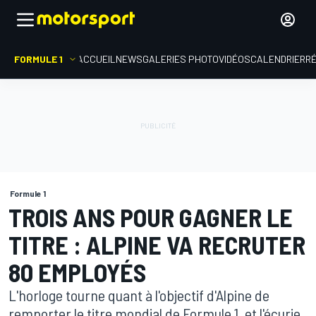
FORMULE 1
ACCUEIL
NEWS
GALERIES PHOTO
VIDÉOS
CALENDRIER
R
Formule 1
TROIS ANS POUR GAGNER LE
TITRE : ALPINE VA RECRUTER
80 EMPLOYÉS
L'horloge tourne quant à l'objectif d'Alpine de
remporter le titre mondial de Formule 1, et l'écurie