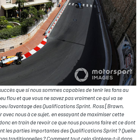
 succès que si nous sommes capables de tenir les fans au
peu flou et que vous ne savez pas vraiment ce qui va se
peu l'avantage des Qualifications Sprint. Ross [Brawn,
lair avec nous à ce sujet, en essayant de maximiser cette
nc en train de revoir ce que nous pouvons faire et ce dont
t les parties importantes des Qualifications Sprint ? Quelle
ons traditionnelles ? Comment tout cela s'intègre-t-il dans