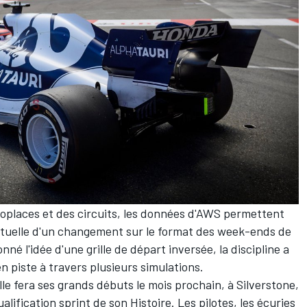
oplaces et des circuits, les données d'AWS permettent
ventuelle d'un changement sur le format des week-ends de
é l'idée d'une grille de départ inversée, la discipline a
en piste à travers plusieurs simulations.
lle fera ses grands débuts le mois prochain, à Silverstone,
alification sprint de son Histoire. Les pilotes, les écuries