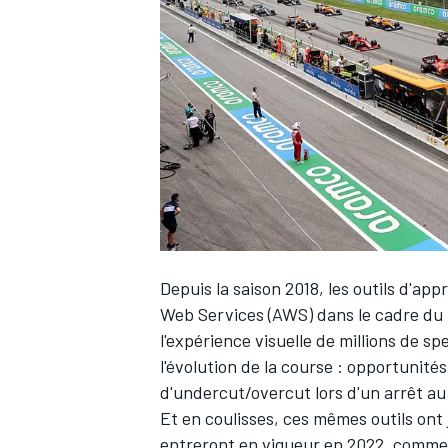
WRC
Depuis la saison 2018, les outils d'a
Web Services (AWS) dans le cadre du 
l'expérience visuelle de millions de 
WEC
l'évolution de la course : opportunit
d'undercut/overcut lors d'un arrêt au
Et en coulisses, ces mêmes outils ont 
entreront en vigueur en 2022, comme 