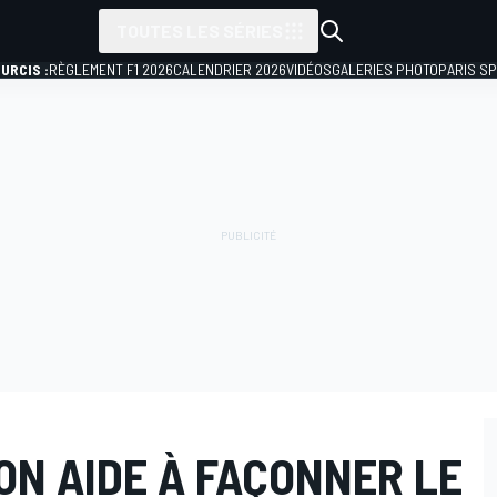
TOUTES LES SÉRIES
URCIS :
RÈGLEMENT F1 2026
CALENDRIER 2026
VIDÉOS
GALERIES PHOTO
PARIS S
N AIDE À FAÇONNER LE