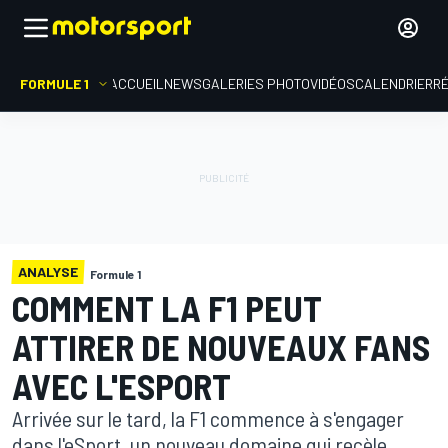
FORMULE 1
ACCUEIL
NEWS
GALERIES PHOTO
VIDÉOS
CALENDRIER
R
ANALYSE
Formule 1
COMMENT LA F1 PEUT
ATTIRER DE NOUVEAUX FANS
AVEC L'ESPORT
Arrivée sur le tard, la F1 commence à s'engager
dans l'eSport, un nouveau domaine qui recèle