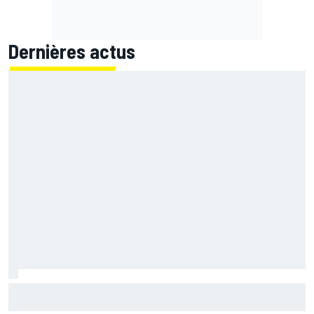
Dernières actus
Quartararo n'a jamais discuté de 2027 avec Yamaha :
"J'avais besoin d'air frais"