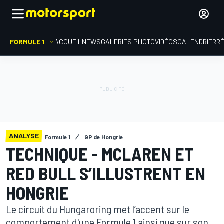
FORMULE 1
ACCUEIL
NEWS
GALERIES PHOTO
VIDÉOS
CALENDRIER
R
ANALYSE
Formule 1
GP de Hongrie
TECHNIQUE - MCLAREN ET
RED BULL S’ILLUSTRENT EN
HONGRIE
Le circuit du Hungaroring met l’accent sur le
comportement d'une Formule 1 ainsi que sur son