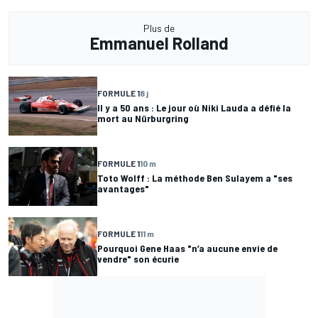
Plus de
Emmanuel Rolland
FORMULE 1
8 j
Il y a 50 ans : Le jour où Niki Lauda a défié la
mort au Nürburgring
FORMULE 1
10 m
Toto Wolff : La méthode Ben Sulayem a "ses
avantages"
FORMULE 1
11 m
Pourquoi Gene Haas "n’a aucune envie de
vendre" son écurie