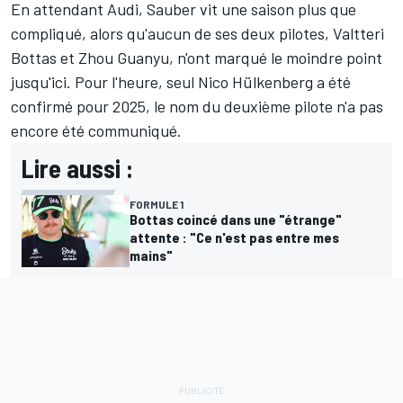
En attendant Audi, Sauber vit une saison plus que
compliqué, alors qu'aucun de ses deux pilotes,
Valtteri
Bottas
et
Zhou Guanyu
, n'ont marqué le moindre point
jusqu'ici. Pour l'heure, seul
Nico Hülkenberg
a été
confirmé pour 2025, le nom du deuxième pilote n'a pas
encore été communiqué.
Lire aussi :
FORMULE 1
Bottas coincé dans une "étrange"
attente : "Ce n'est pas entre mes
mains"