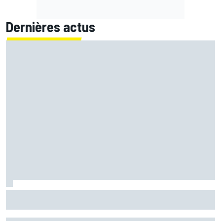
Dernières actus
Quartararo pénalisé à cause d'un capteur défaillant à
Silverstone !