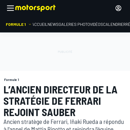
FORMULE 1
ACCUEIL
NEWS
GALERIES PHOTO
VIDÉOS
CALENDRIER
R
Formule 1
L’ANCIEN DIRECTEUR DE LA
STRATÉGIE DE FERRARI
REJOINT SAUBER
Ancien stratège de Ferrari, Iñaki Rueda a répondu
à l’appel de Mattia Binotto et rejoindra l’équipe