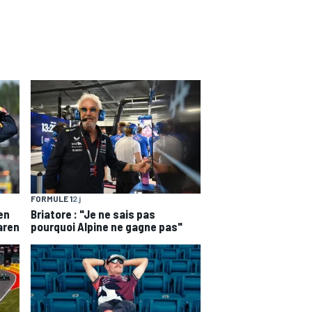
FORMULE 1
2 j
en
Briatore : "Je ne sais pas
aren
pourquoi Alpine ne gagne pas"