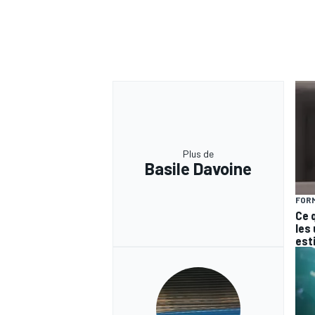
Plus de
Basile Davoine
FORM
Ce 
les
est