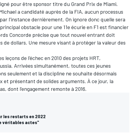
signé pour être sponsor titre du Grand Prix de Miami.
s Michael a candidaté auprès de la FIA, aucun processus
 par l'instance dernièrement. On ignore donc quelle sera
principal obstacle pour une 11e écurie en F1 est financier
rds Concorde précise que tout nouvel entrant doit
s de dollars. Une mesure visant à protéger la valeur des
es leçons de l'échec en 2010 des projets HRT,
ssia. Arrivées simultanément, toutes ces jeunes
ns seulement et la discipline ne souhaite désormais
ux et présentant de solides arguments. À ce jour, la
aas, dont l'engagement remonte à 2016.
r les restarts en 2022
de véritables actes"