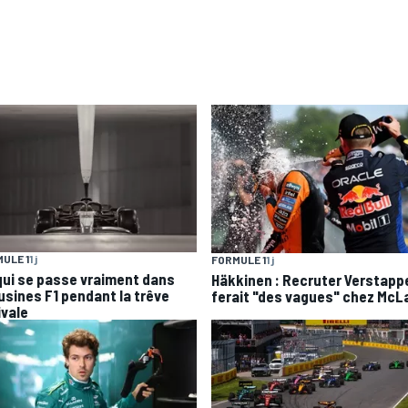
ULE 1
1 j
FORMULE 1
1 j
qui se passe vraiment dans
Häkkinen : Recruter Verstapp
 usines F1 pendant la trêve
ferait "des vagues" chez McL
ivale