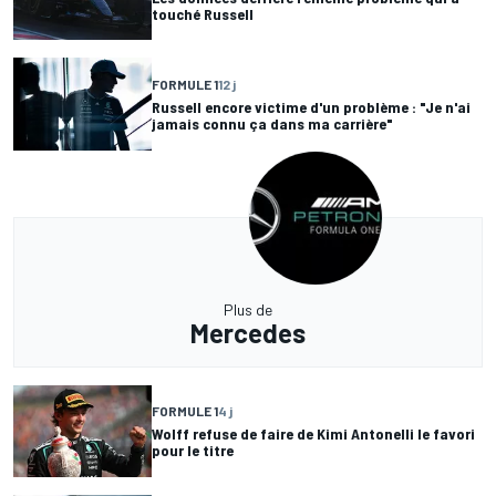
touché Russell
FORMULE 1
12 j
Russell encore victime d'un problème : "Je n'ai
jamais connu ça dans ma carrière"
Plus de
Mercedes
FORMULE 1
4 j
Wolff refuse de faire de Kimi Antonelli le favori
pour le titre