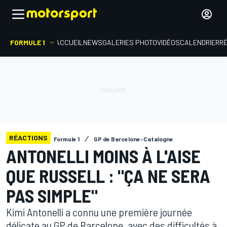
FORMULE 1
ACCUEIL
NEWS
GALERIES PHOTO
VIDÉOS
CALENDRIER
R
RÉACTIONS
Formule 1
GP de Barcelone-Catalogne
ANTONELLI MOINS À L'AISE
QUE RUSSELL : "ÇA NE SERA
PAS SIMPLE"
Kimi Antonelli a connu une première journée
délicate au GP de Barcelone, avec des difficultés à